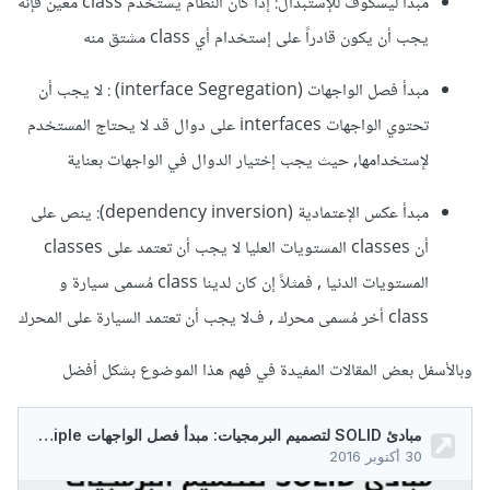
مبدأ ليسكوف للإستبدال: إذا كان النظام يستخدم class معين فإنه
يجب أن يكون قادراً على إستخدام أي class مشتق منه
مبدأ فصل الواجهات (interface Segregation) : ﻻ يجب أن
تحتوي الواجهات interfaces على دوال قد ﻻ يحتاج المستخدم
لإستخدامها, حيث يجب إختيار الدوال في الواجهات بعناية
مبدأ عكس الإعتمادية (dependency inversion): ينص على
أن classes المستويات العليا ﻻ يجب أن تعتمد على classes
المستويات الدنيا , فمثلاً إن كان لدينا class مُسمى سيارة و
class أخر مُسمى محرك , فﻻ يجب أن تعتمد السيارة على المحرك
وبالأسفل بعض المقالات المفيدة في فهم هذا الموضوع بشكل أفضل