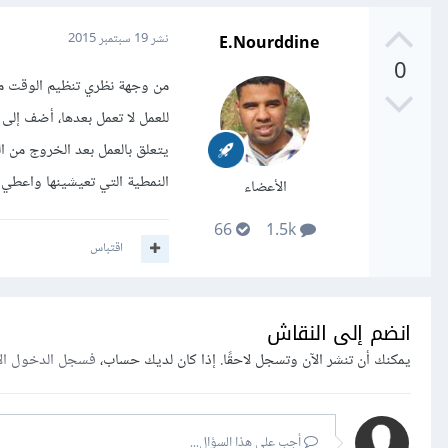
E.Nourddine
نشر
19 سبتمبر 2015
0
من وجهة نظري تنظيم الوقت م
يتعلق بالعمل بعد الخروج من 
النمطية التي تعيشينها واعطي 
الأعضاء
66
1.5k
اقتباس
انضم إلى النقاش
يمكنك أن تنشر الآن وتسجل لاحقًا. إذا كان لديك حساب،
فسجل الدخول ال
أجب على هذا السؤال...