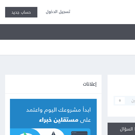
تسجيل الدخول
حساب جديد
إعلانات
ن
0
السؤال