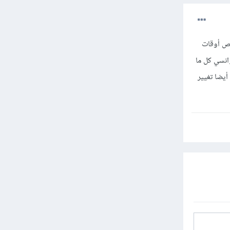
يص أوقات
لتفسية، حاولي المشي ولو 30 دقيقة يوميا وانسي كل ما
أيضا تغيير