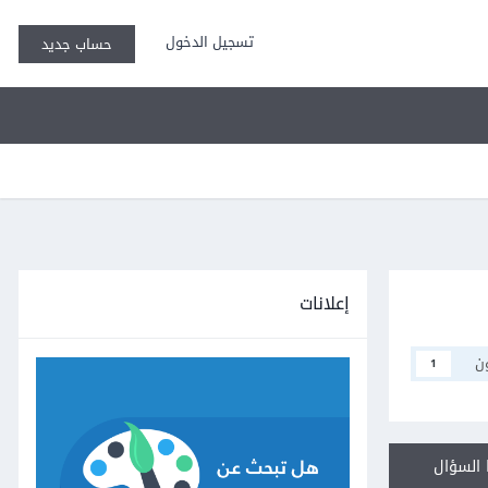
تسجيل الدخول
حساب جديد
إعلانات
ن
1
السؤال