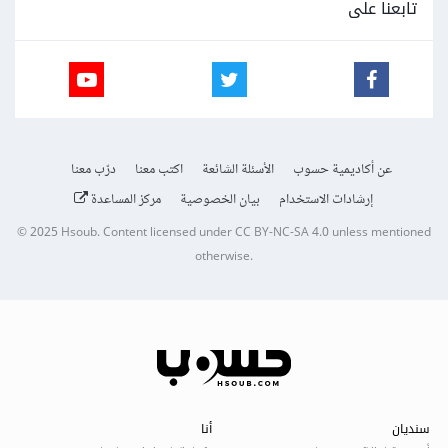
تابعنا على
عن أكاديمية حسوب
الأسئلة الشائعة
اكتب معنا
درّب معنا
إرشادات الاستخدام
بيان الخصوصية
مركز المساعدة
© 2025
Hsoub
.
Content licensed under
CC BY-NC-SA 4.0
unless mentioned
otherwise.