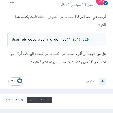
نشر
11 سبتمبر 2021
أرغب في أخذ آخر 10 كائنات من النموذج ، لذلك قمت بكتابة هذا
الكود:
User
.
objects
.
all
().
order_by
(
'-id'
)[:
10
]
هل من الجيد أن أقوم بجلب كل الكائنات من قاعدة البيانات أولاً ، ثم
أخذ آخر 10 منهم فقط؟ هل هناك طريقة أكثر فعالية؟
اقتباس
2
الترتيب حسب التقييم
الترتيب حسب التاريخ