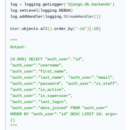
log 
=
 logging
.
getLogger
(
'django.db.backends'
)
log
.
setLevel
(
logging
.
DEBUG
)
log
.
addHandler
(
logging
.
StreamHandler
())
User
.
objects
.
all
().
order_by
(
'-id'
)[:
10
]
"""

Output:

(0.000) SELECT "auth_user"."id", 
"auth_user"."username", 
"auth_user"."first_name", 
"auth_user"."last_name", "auth_user"."email", 
"auth_user"."password", "auth_user"."is_staff", 
"auth_user"."is_active", 
"auth_user"."is_superuser", 
"auth_user"."last_login", 
"auth_user"."date_joined" FROM "auth_user" 
ORDER BY "auth_user"."id" DESC LIMIT 10; args=
()

"""