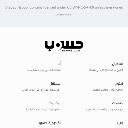
© 2025
Hsoub
.
Content licensed under
CC BY-NC-SA 4.0
unless mentioned
otherwise.