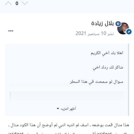
0
  child: Text('No Connection'),

  );

  break;

بلال زيادة
  case ConnectionState.waiting:

  case ConnectionState.active:

نشر
10 سبتمبر 2021
  return CircularProgressIndicator();

  break;

  case ConnectionState.done:

اهلا بك اخي الكريم
  if (snapshot.hasError) {

  print(snapshot.error);

شاكر لك ردك اخي
  print("Dashboard Error");

}

سوال لو سمحت في هذا السطر
return snapshot.hasData ? _build(context, 
snapshot.data) : 
CircularProgressIndicator();

return snapshot.hasData ? _build(context, 
break;

أظهر المزيد
snapshot.data) : 
}

CircularProgressIndicator();
return Container();

هذا مثال قمت بوضعه ، اسف لم انتبه انني لم أوضح أن هذا الكود مثال ،
},

ما المقصود بـ _build هنا ؟
),