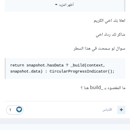
return snapshot.hasData ? 
أظهر المزيد
_build(context,snapshot.data) : 
Container();
اهلا بك اخي الكريم
بحيث إذا لا توجد بيانات يمكنك تغيير Container إلى الصورة
شاكر لك ردك اخي
التي تستخدمها أو إلى
سوال لو سمحت في هذا السطر
CircularProgressIndicator()
return snapshot.hasData ? _build(context, 
فتكون FutureBuilder بهذا الشكل كاملاً
snapshot.data) : CircularProgressIndicator();
ما المقصود بـ _build هنا ؟
child: FutureBuilder<List
<ProductsModel>
>(

future: future,

builder: (BuildContext context, 
اقتباس
1
AsyncSnapshot snapshot) {

switch (snapshot.connectionState) {

  case ConnectionState.none:

  return Center(
