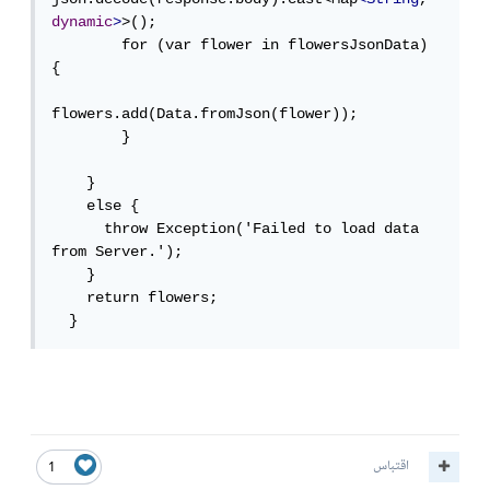
dynamic
>
>();

        for (var flower in flowersJsonData) 
{

flowers.add(Data.fromJson(flower));

        }

    }

    else {

      throw Exception('Failed to load data 
from Server.');

    }

    return flowers;

  }
اقتباس
1