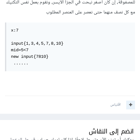
للمصفوفة, إن كان أصغر نبحث في الجزأ الأيسر, ونقوم بعمل نفس التكنيك
مع كل نصف منهما حتى نعصر على العنصر المطلوب
x:7

input{1,3,4,5,7,8,10}

mid=5<7

new input{7810}

 ......
اقتباس
انضم إلى النقاش
يمكنك أن تنشر الآن وتسجل لاحقًا. إذا كان لديك حساب،
فسجل الدخول