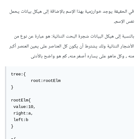
في الحقيقة يوجد خوارزمية بهذا الإسم بالإضافة إلى هيكل بيانات يحمل
نفس الإسم,
بالنسبة إلى هيكل البيانات شجرة البحث الثنائية: هو عبارة عن نوع من
الأشجار الثنائية ولك يشترط أن يكون كل العناصر على يمين العنصر أكبر
منه , وكل ماهو على يساره أصغر منه, كم هو واضح بالأدنى
tree:{

	root:rootElm

}

rootElm{

 value:10,

 right:a,

 left:b

}
