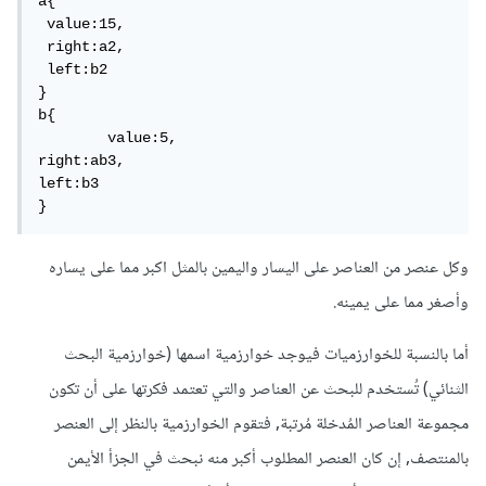
a{

 value:15,

 right:a2,

 left:b2

}

b{

	value:5,

right:ab3,

left:b3

}
وكل عنصر من العناصر على اليسار واليمين بالمثل اكبر مما على يساره
وأصغر مما على يمينه.
أما بالنسبة للخوارزميات فيوجد خوارزمية اسمها (خوارزمية البحث
الثنائي) تُستخدم للبحث عن العناصر والتي تعتمد فكرتها على أن تكون
مجموعة العناصر المُدخلة مُرتبة, فتقوم الخوارزمية بالنظر إلى العنصر
بالمنتصف, إن كان العنصر المطلوب أكبر منه نبحث في الجزأ الأيمن