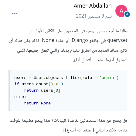
Amer Abdallah
نشر
9 سبتمبر 2021
غالبًا ما أجد نفسي أرغب في الحصول على الكائن الأول من
queryset في جانغو Django، أو إعادة None إذا لم يكن هناك أي
كائن. هناك العديد من الطرق للقيام بذلك والتي تعمل جميعها. لكني
أتساءل أيهما صاحب أفضل أداءً.
users 
=
User
.
objects
.
filter
(
role 
=
'admin'
)
if
 users
.
count
()
>
0
:
return
 users
[
0
]
else
:
return
None
هل ينتج عن هذا استدعائين لقاعدة البيانات؟ هذا يبدو مضيعة للوقت
مقارنة بالكود التالي (أعتقد أنه أسرع)؟