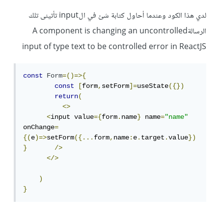
لدي هذا الكود وعندما أحاول كتابة شئ في الinput تأتينى تلك
الرسالةA component is changing an uncontrolled
input of type text to be controlled error in ReactJS
const
Form
=()=>{
const
[
form
,
setForm
]=
useState
({})
return
(
<>
<
input value
={
form
.
name
}
 name
=
"name"
onChange
=
{(
e
)=>
setForm
({...
form
,
name
:
e
.
target
.
value
})
}
/>
</>
)
}