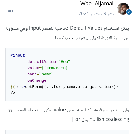
Wael Aljamal
نشر
9 سبتمبر 2021
يمكن استخدام Default Values كخاصية للعنصر input وهي مسؤولة
عن عملية التهيئة الأولى وتتجنب حدوث خطأ
<input
defaultValue
=
"Bob"
value
=
{form.name}
name
=
"name"
onChange
=
{(
e
)=
>
setForm({...form,name:e.target.value})}	
/>
وإن أردت وضع قيمة افتراضية ضمن value يمكن استخدام المعامل ؟؟
nullish coalescing بدل or ||