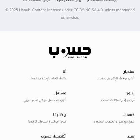
© 2025
Hsoub
.
Content licensed under
CC BY-NC-SA 4.0
unless mentioned
otherwise.