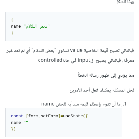
بهذا الشكل
{
"بعض الكﻻم"
:
name
}
فبالتالي تصبح قيمة الخاصية value تساوي "بعض الكﻻم" أي لم تعد غير
معرفة, فبالتالي يصبح الinput في حالةcontrolled
مما يؤدي إلى ظهور رسالة الخطأ
لحل المشكلة يمكنك فعل أحد الأمرين
إما أن تقوم بإعطاء قيمة مبدأية للحقل name
const
[
form
,
setForm
]=
useState
({
name
:
""
})