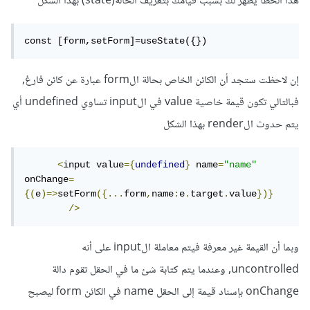
هذا الخطأ يظهر لك بسبب قيامك بتعريف الحالة(state) بهذا الشكل
const [form,setForm]=useState({})
إن ﻻحظت ستجد أن الكائن الخاص بحالة الform عبارة عن كائن فارغ,
فبالتالي تكون قيمة خاصية value في الinput تساوي undefined أي
يتم حدوث الrender بهذا الشكل
<
input value
={
undefined
}
 name
=
"name"
onChange
=
{(
e
)=>
setForm
({...
form
,
name
:
e
.
target
.
value
})}
/>
وبما أن القيمة غير معرفة فيتم معاملة الinput على أنه
uncontrolled, وعندما يتم كتابة شئ ما في الحقل تقوم دالة
onChange بإسناد قيمة إلى الحقل name في الكائن form ليصبح