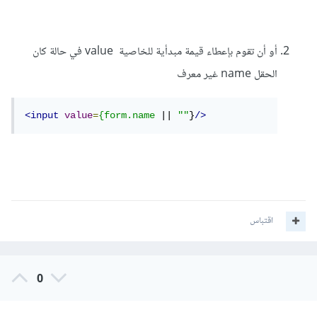
أو أن تقوم بإعطاء قيمة مبدأية للخاصية value في حالة كان
الحقل name غير معرف
<input
value
=
{form.name
 || 
""
}
/>
اقتباس
0