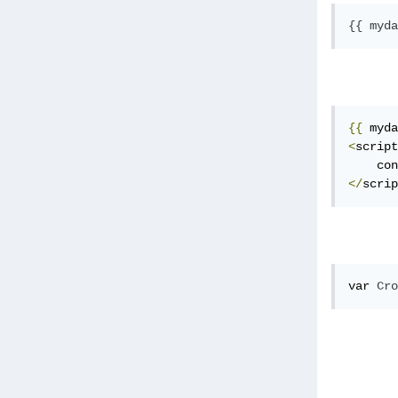
{{ myda
{{
 myda
<
script
    con
</
scrip
var 
Cro