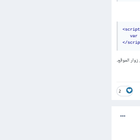
<script
var
 
</scrip
 مما قد يؤدي إلى تنفيذ أكود JavaScript خبيثة لدى زوار الموقع،
2