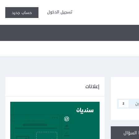
تسجيل الدخول
حساب جديد
إعلانات
ن
2
السؤال