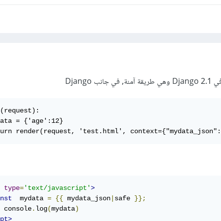
Django
(request):

ata = {'age':12}

urn render(request, 'test.html', context={"mydata_json":
type
=
'text/javascript'
>
nst
  mydata 
=
{{
 mydata_json
|
safe 
}};
	console
.
log
(
mydata
)
pt>