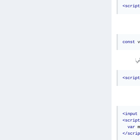
<script
const
 v
<script
<input
<script
var
 m
</scrip