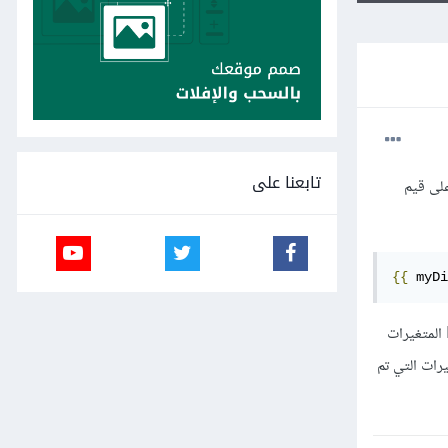
تابعنا على
كنني تمرير متغير قاموس Dictionary يحتوي على قيم
{{
 myDi
هل هناك طريقة للوصول إلى نفس المتغير في JavaScript (ربما باستخدام DOM ، لا أعرف كيف يجعل جانغو Django المتغيرات
م الموجودة في المتغيرات التي تم