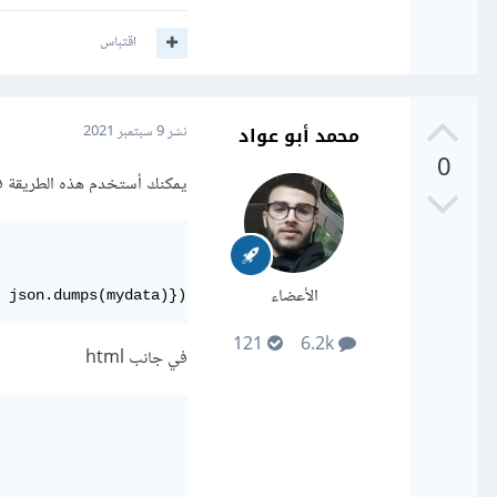
اقتباس
محمد أبو عواد
نشر
9 سبتمبر 2021
0
يمكنك أستخدم هذه الطريقة في Django 2.1 وهي طريقة آمنة, في جانب 
الأعضاء
 json.dumps(mydata)})
121
6.2k
في جانب html