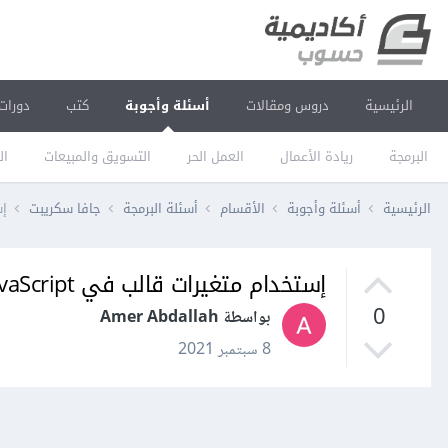
الرئيسية
دروس ومقالات
أسئلة وأجوبة
كتب
دورات
البرمجة
ريادة الأعمال
العمل الحر
التسويق والمبيعات
ال
الرئيسية
أسئلة وأجوبة
الأقسام
أسئلة البرمجة
جافا سكريبت
إست
إستخدام متغيرات قالب في JavaScript في جانغو Django
0
بواسطة Amer Abdallah
8 سبتمبر 2021