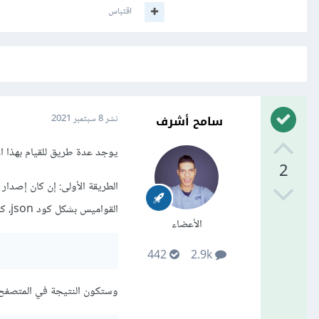
اقتباس
سامح أشرف
نشر
8 سبتمبر 2021
يوجد عدة طريق للقيام بهذا الأمر ف
2
القواميس بشكل كود json، كالتالي:
الأعضاء
442
2.9k
وستكون النتيجة في المتصفح ب