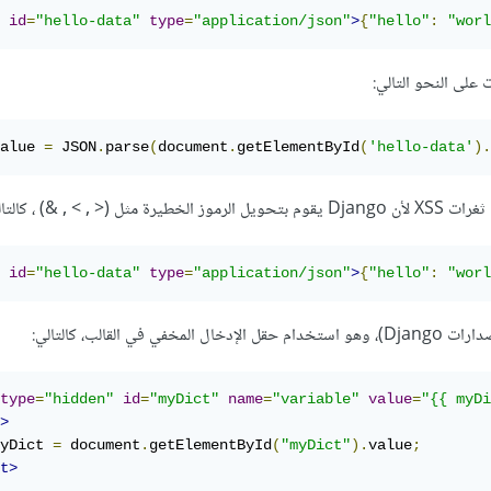
id
=
"hello-data"
type
=
"application/json"
>
{
"hello"
:
"worl
على النحو التالي:
alue 
=
 JSON
.
parse
(
document
.
getElementById
(
'hello-data'
).
 , > , &) ، كالتالي:
id
=
"hello-data"
type
=
"application/json"
>
{
"hello"
:
"worl
في القالب، كالتالي:
type
=
"hidden"
id
=
"myDict"
name
=
"variable"
value
=
"{{ myDi
>
yDict 
=
 document
.
getElementById
(
"myDict"
).
value
;
t>