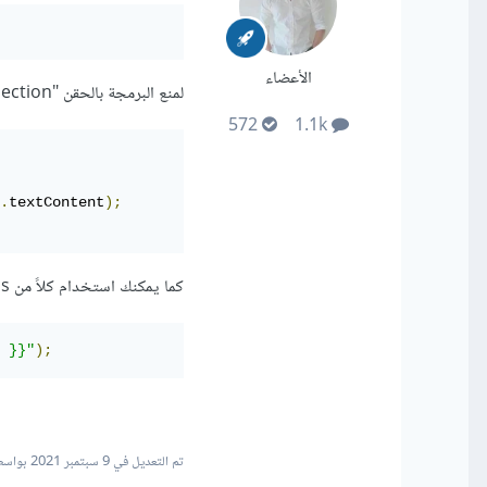
الأعضاء
لمنع البرمجة بالحقن "Code Injection" (أغراض تخريبية).
572
1.1k
.
textContent
);
كما يمكنك استخدام كلاً من escapejs و JSON.parse كالتالي:
 }}"
);
تم التعديل في
9 سبتمبر 2021
بواسطة dar Ahmad