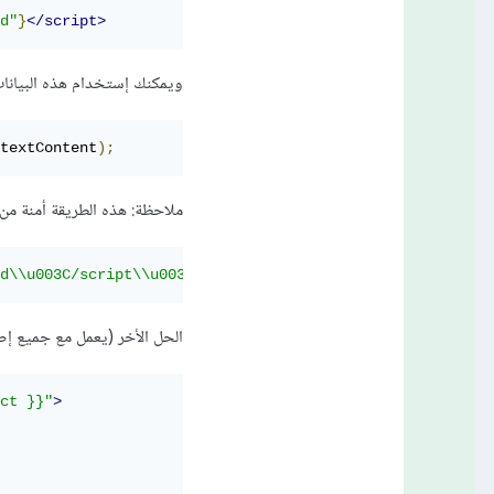
d"
}
</script>
ويمكنك إستخدام هذه البيانات 
textContent
);
ملاحظة: هذه الطريقة أمنة من ثغرات XSS لأن Django يقوم بتحويل الرموز الخطيرة مثل (<
d\\u003C/script\\u003E\\u0026amp;"
}
</script>
الحل الأخر (يعمل مع جميع إصدارات Django)، وهو استخدام حقل الإدخال المخفي 
ct }}"
>