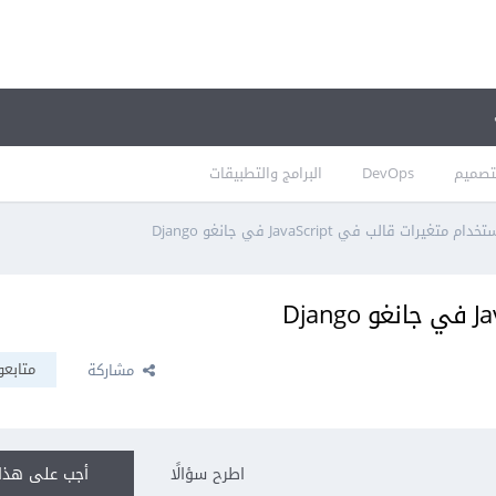
تصميم
DevOps
البرامج والتطبيقات
خدام متغيرات قالب في JavaScript في جانغو Django
متابعو
مشاركة
اطرح سؤالًا
أجب على هذا 