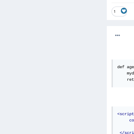
1
def age
    myd
    ret
<script
co
</scri