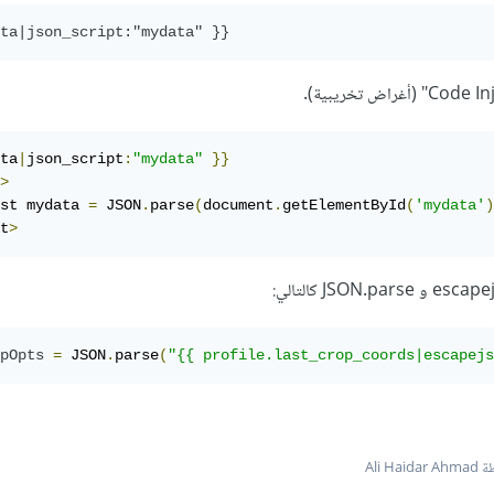
ta|json_script:"mydata" }}
ta
|
json_script
:
"mydata"
}}
>
st mydata 
=
 JSON
.
parse
(
document
.
getElementById
(
'mydata'
)
t
>
pOpts
=
 JSON
.
parse
(
"{{ profile.last_crop_coords|escapejs
Ali Hai