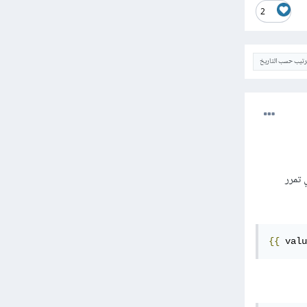
2
ترتيب حسب التاريخ
يك 2.1 أو أحدث، فستجد أن Django يوفر لك json_script لكي تمرر
{{
 valu