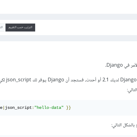
الترتيب حسب التقييم
ال
ي Django.
الطريقة الأولى: إن كان إصدار Django لد
e
|
json_script
:
"hello-data"
}}
الشكل التالي: