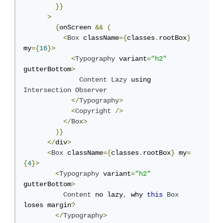
}}
>
{
onScreen 
&&
(
<
Box
 className
={
classes
.
rootBox
}
my
={
16
}>
<
Typography
 variant
=
"h2"
gutterBottom
>
Content
Lazy
 using 
Intersection
Observer
</
Typography
>
<
Copyright
/>
</
Box
>
)}
</
div
>
<
Box
 className
={
classes
.
rootBox
}
 my
=
{
4
}>
<
Typography
 variant
=
"h2"
gutterBottom
>
Content
 no lazy
,
 why 
this
Box
loses margin
?
</
Typography
>