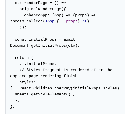
  ctx.renderPage = () =>

    originalRenderPage({

      enhanceApp: (App) => (props) => 
sheets.collect(
<App
 {...
props
} 
/>
),

    });

  const initialProps = await 
Document.getInitialProps(ctx);

  return {

    ...initialProps,

    // Styles fragment is rendered after the 
app and page rendering finish.

    styles: 
[...React.Children.toArray(initialProps.styles)
, sheets.getStyleElement()],

  };

};