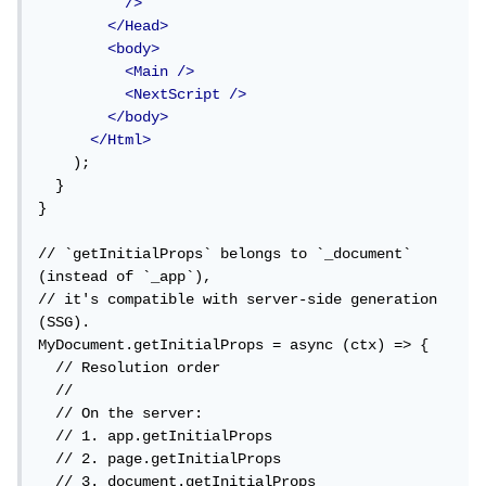
/>
</Head>
<body>
<Main
/>
<NextScript
/>
</body>
</Html>
    );

  }

}

// `getInitialProps` belongs to `_document` 
(instead of `_app`),

// it's compatible with server-side generation 
(SSG).

MyDocument.getInitialProps = async (ctx) => {

  // Resolution order

  //

  // On the server:

  // 1. app.getInitialProps

  // 2. page.getInitialProps

  // 3. document.getInitialProps
