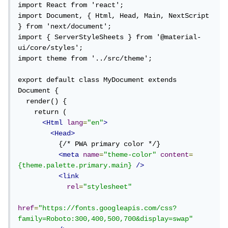
import React from 'react';

import Document, { Html, Head, Main, NextScript 
} from 'next/document';

import { ServerStyleSheets } from '@material-
ui/core/styles';

import theme from '../src/theme';

export default class MyDocument extends 
Document {

  render() {

    return (

<Html
lang
=
"en"
>
<Head>
          {/* PWA primary color */}

<meta
name
=
"theme-color"
content
=
{theme.palette.primary.main}
/>
<link
rel
=
"stylesheet"
href
=
"https://fonts.googleapis.com/css?
family=Roboto:300,400,500,700&display=swap"