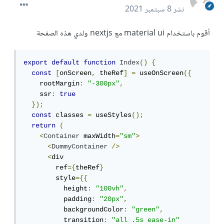
نشر
8 سبتمبر 2021
أقوم باستخدام material ui مع nextjs ولدي هذه الصفحة
export
default
function
Index
()
{
const
[
onScreen
,
 theRef
]
=
 useOnScreen
({
    rootMargin
:
"-300px"
,
    ssr
:
true
});
const
 classes 
=
 useStyles
();
return
(
<
Container
 maxWidth
=
"sm"
>
<
DummyContainer
/>
<
div

        ref
={
theRef
}
        style
={{
          height
:
"100vh"
,
          padding
:
"20px"
,
          backgroundColor
:
"green"
,
          transition
:
"all .5s ease-in"