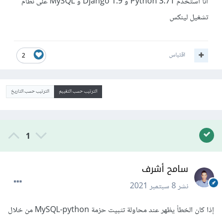
أنا أستخدم Python 3.71 و Django 1.9 و MySQL على نظام
تشغيل لينكس
اقتباس
2
الترتيب حسب التقييم
الترتيب حسب التاريخ
1
سامح أشرف
نشر
8 سبتمبر 2021
إذا كان الخطأ يظهر عند محاولة تثبيت حزمة MySQL-python من خلال