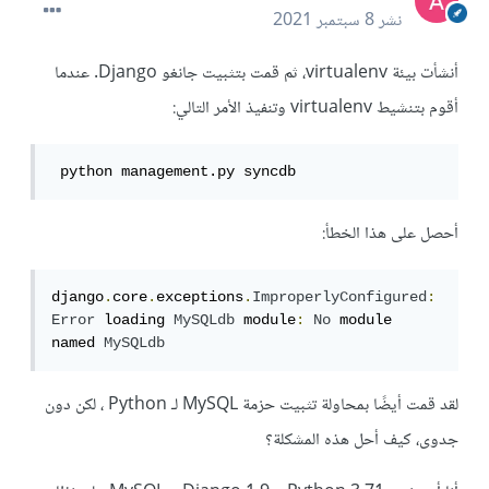
نشر
8 سبتمبر 2021
أنشأت بيئة virtualenv، ثم قمت بتثبيت جانغو Django. عندما
أقوم بتنشيط virtualenv وتنفيذ الأمر التالي:
 python management.py syncdb
أحصل على هذا الخطأ:
django
.
core
.
exceptions
.
ImproperlyConfigured
:
Error
 loading 
MySQLdb
 module
:
No
 module 
named 
MySQLdb
لقد قمت أيضًا بمحاولة تثبيت حزمة MySQL لـ Python ، لكن دون
جدوى، كيف أحل هذه المشكلة؟