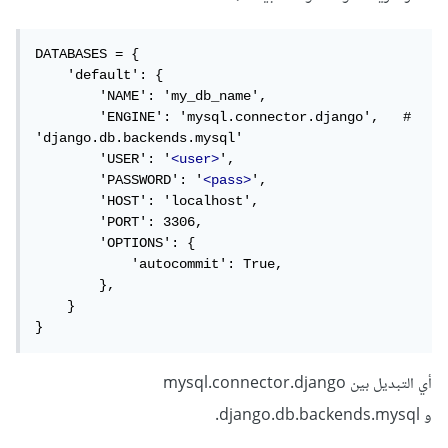
DATABASES = {

    'default': {

        'NAME': 'my_db_name',

        'ENGINE': 'mysql.connector.django',   # 
'django.db.backends.mysql'

        'USER': '
<user>
',

        'PASSWORD': '
<pass>
',

        'HOST': 'localhost',

        'PORT': 3306,

        'OPTIONS': {

            'autocommit': True,

        },

    }

}
أي التبديل بين mysql.connector.django
و django.db.backends.mysql.