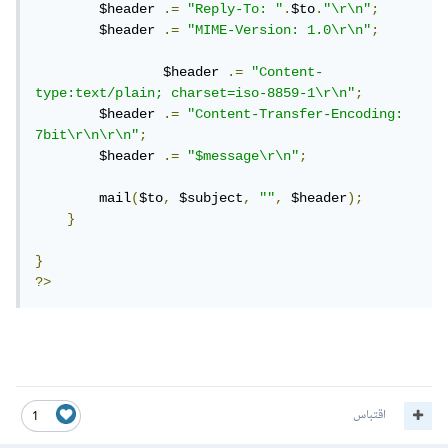
        $header 
.=
"Reply-To: "
.
$to
.
"\r\n"
;
        $header 
.=
"MIME-Version: 1.0\r\n"
;
		$header 
.=
"Content-
type:text/plain; charset=iso-8859-1\r\n"
;
        $header 
.=
"Content-Transfer-Encoding: 
7bit\r\n\r\n"
;
        $header 
.=
"$message\r\n"
;
        mail
(
$to
,
 $subject
,
""
,
 $header
);
}
}
?>
اقتباس
1