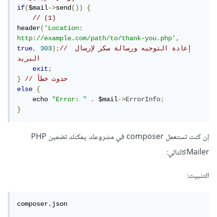
if
(
$mail
->
send
())
{
// (1)
header
(
'Location: 
http://example.com/path/to/thank-you.php'
,
// إعادة التوجيه ورسالة سكر لإرسال 
);
303
,
true
البريد
exit
;
// حدوث خطأ
}
else
{
    echo 
"Error: "
.
 $mail
->
ErrorInfo
;
}
إن كنت تستعمل composer في مشروعك يمكنك تضمين PHP
Mailerكالتالي:
التثبيت:
composer.json
