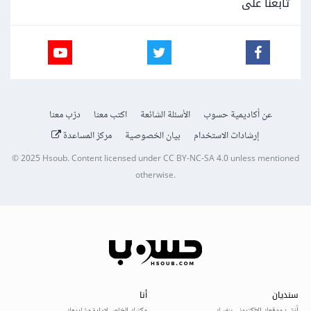
تابعنا على
عن أكاديمية حسوب
الأسئلة الشائعة
اكتب معنا
درّب معنا
إرشادات الاستخدام
بيان الخصوصية
مركز المساعدة
© 2025
Hsoub
.
Content licensed under
CC BY-NC-SA 4.0
unless mentioned
otherwise.