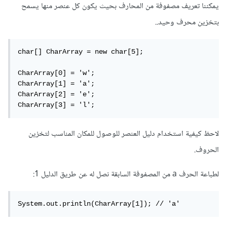
يمكننا تعريف مصفوفة من المحارف بحيث يكون كل عنصر منها يسمح
بتخزين محرف وحيد..
char[] CharArray = new char[5];

CharArray[0] = 'w';

CharArray[1] = 'a';

CharArray[2] = 'e';

CharArray[3] = 'l';
لاحظ كيفية استخدام دليل العنصر للوصول للمكان المناسب لتخزين
الحروف.
لطباعة الحرف a من المصفوفة السابقة نصل له عن طريق الدليل 1:
System.out.println(CharArray[1]); // 'a'