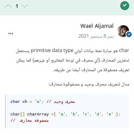
1
Wael Aljamal
نشر
8 سبتمبر 2021
char هو عبارة نمط بيانات أولي primitive data type يستعمل
لتخزين المحارف (أي محرف في لوحة المفاتيح أو غيرهم) كما يمكن
تعريف مصفوفة من المحارف أيضا عن طريقه..
مثال لتعريف محرف وحيد و مصفوفوة محارف:
// محرف وحيد
;
'a'
=
 ch 
char
char
[]
 charArray 
={
'a'
,
'b'
,
'c'
,
'd'
,
'e'
};
//  مصفوفة محارف