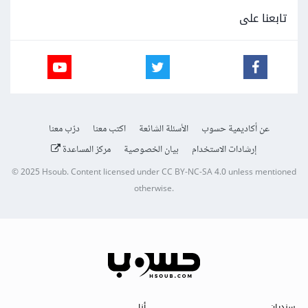
تابعنا على
عن أكاديمية حسوب
الأسئلة الشائعة
اكتب معنا
درّب معنا
إرشادات الاستخدام
بيان الخصوصية
مركز المساعدة
© 2025
Hsoub
.
Content licensed under
CC BY-NC-SA 4.0
unless mentioned
otherwise.