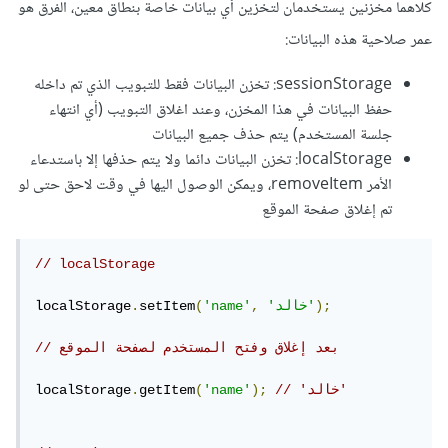
كلاهما مخزنين يستخدمان لتخزين أي بيانات خاصة بنطاق معين، الفرق هو
عمر صلاحية هذه البيانات:
sessionStorage: تخزن البيانات فقط للتبويب الذي تم داخله
حفظ البيانات في هذا المخزن، وعند اغلاق التبويب (أي انتهاء
جلسة المستخدم) يتم حذف جميع البيانات
localStorage: تخزن البيانات دائما ولا يتم حذفها إلا باستدعاء
الأمر removeItem، ويمكن الوصول اليها في وقت لاحق حتى لو
تم إغلاق صفحة الموقع
// localStorage
);
'خالد'
,
'name'
(
setItem
.
localStorage
// بعد إغلاق وفتح المستخدم لصفحة الموقع
// 'خالد'
);
'name'
(
getItem
.
localStorage