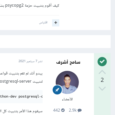
كيف أقوم بتثبيت حزمة psycopg2 بشكل صحيح حتى يعمل المشروع؟
اقتباس
سامح أشرف
نشر
7 سبتمبر 2021
2
لتثبيت postgresql-server، ويمكنك حل هذه المشكلة عبر الأمر التالي:
ython-dev postgresql-contrib
الأعضاء
442
2.9k