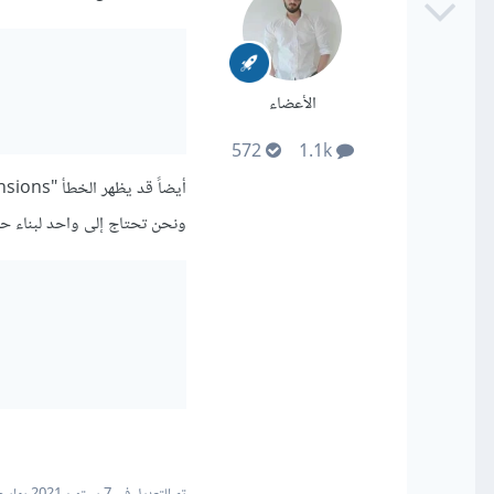
الأعضاء
572
1.1k
ونحن تحتاج إلى واحد لبناء حزمة psycopg2 لذا يكون