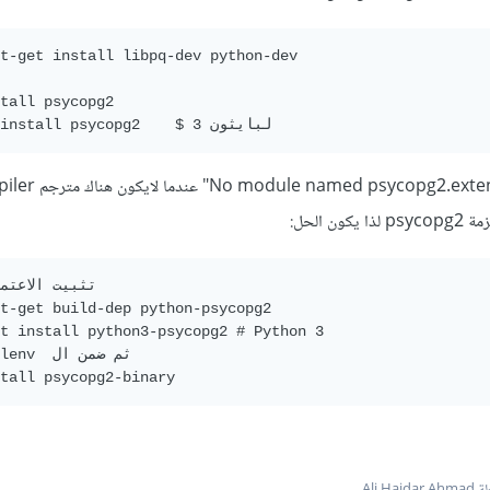
t-get install libpq-dev python-dev

tall psycopg2

# pip3 install psycopg2    $ لبايثون 3
 الحل:
t-get build-dep python-psycopg2

t install python3-psycopg2 # Python 3

#virtualenv

tall psycopg2-binary