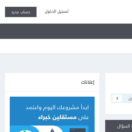
تسجيل الدخول
حساب جديد
إعلانات
ن
2
السؤال