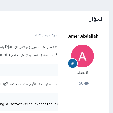
السؤال
Amer Abdallah
نشر
7 سبتمبر 2021
أقوم بتشغيل المشروع على خادم Ubuntu يظهر لي الخطأ:
الأعضاء
150
لذلك حاولت أن أقوم بتثبيت حزمة psycopg2 ولكن ظهر لي خطأ أثناء التثبيت: