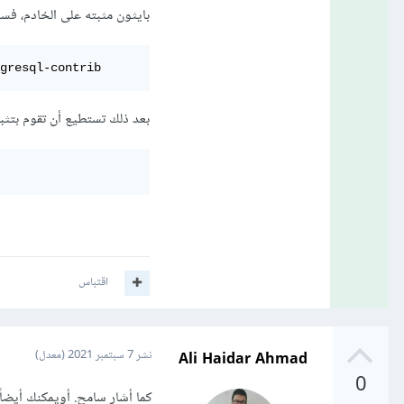
بايثون مثبته على الخادم، فسيكون أ
gresql-contrib
بعد ذلك تستطيع أن تقوم بتثبيت حزمة psycopg2 عب
اقتباس
Ali Haidar Ahmad
نشر
7 سبتمبر 2021
(معدل)
0
كما أشار سامح. أويمكنك أيضاً ت