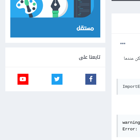
تابعنا على
 أيام وربطته بقاعدة بيانات postgres المحلية. لكن عندما
ImportE
warning