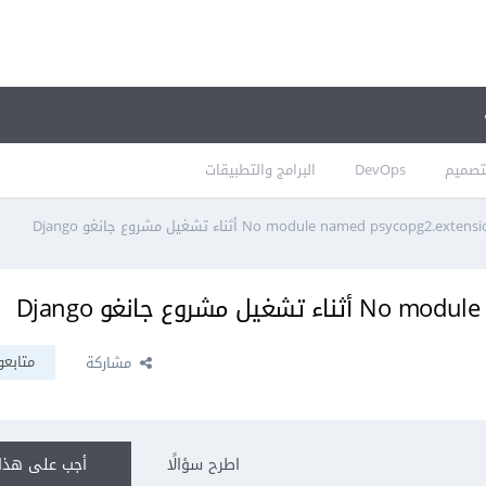
تصميم
DevOps
البرامج والتطبيقات
متابعو
مشاركة
اطرح سؤالًا
أجب على هذا 