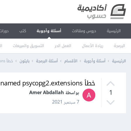
الرئيسية
دروس ومقالات
أسئلة وأجوبة
كتب
دورات
البرمجة
ريادة الأعمال
العمل الحر
التسويق والمبيعات
ال
الرئيسية
أسئلة وأجوبة
الأقسام
أسئلة البرمجة
بايثون
خطأ No module named psycopg2.extensions أثناء تشغيل مشروع جانغو Django
خطأ No module named psycopg2.extensions أثناء تشغيل مشروع جانغو Django
1
بواسطة Amer Abdallah
7 سبتمبر 2021