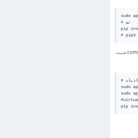
sudo ap
# ثم

pip ins
أيضاً قد يظهر الخطأ "No module named psycopg2.extensions" عندما لايكون هناك مترجم compiler مثبت،
# تثبيت الاعتماديات

sudo ap
sudo ap
  ثم ضمن ال 
pip ins