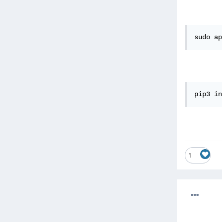
sudo ap
pip3 in
1