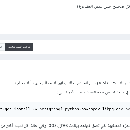
الترتيب حسب التقييم
ال
يبدو أنك لم تقم بتثبيت قواعد بيانات postgres على الخادم، لذلك يظهر لك خطأ يخبرك أنك بحاجة
t-get install -y postgresql python-psycopg2 libpq-dev p
سيقوم هذا الأمر بتثبيت كل الحزم المطلوبة لكي تعمل قواعد بيانات postgres، وفي حالة اكن 