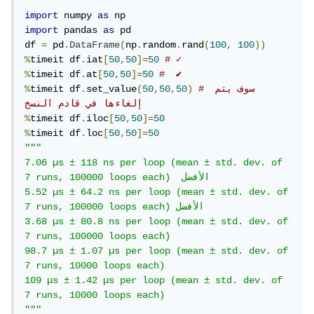
import
 numpy 
as
import
 pandas 
as
 pd

df 
=
 pd
.
DataFrame
(
np
.
random
.
rand
(
100
,
100
))
%
timeit df
.
iat
[
50
,
50
]=
50
# ✓
%
timeit df
.
at
[
50
,
50
]=
50
#  ✔
# سوف يتم 
)
50
,
50
,
50
(
set_value
.
timeit df
%
إلغاءها في قادم النسخ
%
timeit df
.
iloc
[
50
,
50
]=
50
%
timeit df
.
loc
[
50
,
50
]=
50
"""

7.06 µs ± 118 ns per loop (mean ± std. dev. of 
7 runs, 100000 loops each)  الأفضل

5.52 µs ± 64.2 ns per loop (mean ± std. dev. of 
7 runs, 100000 loops each) الأفضل

3.68 µs ± 80.8 ns per loop (mean ± std. dev. of 
7 runs, 100000 loops each)

98.7 µs ± 1.07 µs per loop (mean ± std. dev. of 
7 runs, 10000 loops each)

109 µs ± 1.42 µs per loop (mean ± std. dev. of 
7 runs, 10000 loops each)

"""