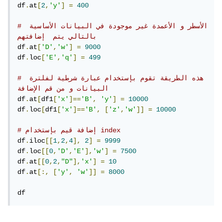
df
.
at
[
2
,
'y'
]
=
400
# الأسطر و الأعمدة غير موجودة في البيانات الأساسية 
بالتالي يتم  إضافتهم
df
.
at
[
'D'
,
'w'
]
=
9000
df
.
loc
[
'E'
,
'q'
]
=
499
# هذه الطريقة تقوم بإستخدام عبارة شرطية لفلترة 
البيانات و من قم الإضافة
df
.
at
[
df1
[
'x'
]==
'B'
,
'y'
]
=
10000
df
.
loc
[
df1
[
'x'
]==
'B'
,
[
'z'
,
'w'
]]
=
10000
# إضافة قيم بإستخدام index
df
.
iloc
[[
1
,
2
,
4
],
2
]
=
9999
df
.
loc
[[
0
,
'D'
,
'E'
],
'w'
]
=
7500
df
.
at
[[
0
,
2
,
"D"
],
'x'
]
=
10
df
.
at
[:,
[
'y'
,
'w'
]]
=
8000
df