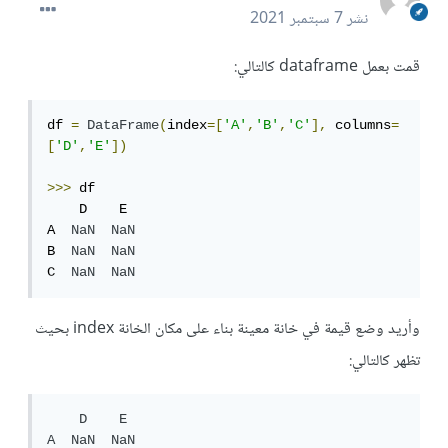
نشر
7 سبتمبر 2021
قمت بعمل dataframe كالتالي:
df 
=
DataFrame
(
index
=[
'A'
,
'B'
,
'C'
],
 columns
=
[
'D'
,
'E'
])
>>>
 df

    D    E

A  
NaN
NaN
B  
NaN
NaN
C  
NaN
NaN
وأريد وضع قيمة في خانة معينة بناء على مكان الخانة index بحيث
تظهر كالتالي:
    D    E

A  NaN  NaN
