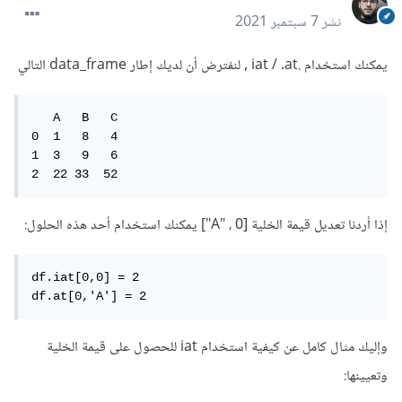
نشر
7 سبتمبر 2021
يمكنك استخدام .iat / .at , لنفترض أن لديك إطار data_frame التالي
   A   B   C

0  1   8   4 

1  3   9   6

2  22 33  52
إذا أردنا تعديل قيمة الخلية [0 ، "A"] يمكنك استخدام أحد هذه الحلول:
df.iat[0,0] = 2

df.at[0,'A'] = 2
وإليك مثال كامل عن كيفية استخدام iat للحصول على قيمة الخلية
وتعيينها: