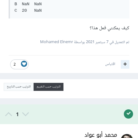
B  NaN  NaN

C  20   NaN
كيف يمكنني فعل هذا؟
تم التعديل في
7 سبتمبر 2021
بواسطة Mohamed Elnemr
اقتباس
2
الترتيب حسب التقييم
الترتيب حسب التاريخ
1
محمد أبو عواد