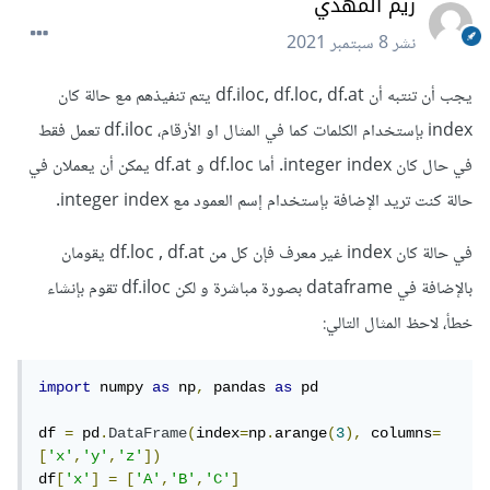
ريم المهدي
نشر
8 سبتمبر 2021
يجب أن تنتبه أن df.iloc, df.loc, df.at يتم تنفيذهم مع حالة كان
index بإستخدام الكلمات كما في المثال او الأرقام، df.iloc تعمل فقط
في حال كان integer index. أما df.loc و df.at يمكن أن يعملان في
حالة كنت تريد الإضافة بإستخدام إسم العمود مع integer index.
في حالة كان index غير معرف فإن كل من df.loc , df.at يقومان
بالإضافة في dataframe بصورة مباشرة و لكن df.iloc تقوم بإنشاء
خطأ، لاحظ المثال التالي:
import
 numpy 
as
 np
,
 pandas 
as
 pd

df 
=
 pd
.
DataFrame
(
index
=
np
.
arange
(
3
),
 columns
=
[
'x'
,
'y'
,
'z'
])
df
[
'x'
]
=
[
'A'
,
'B'
,
'C'
]