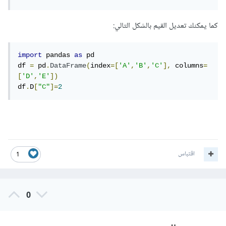
كما يمكنك تعديل القيم بالشكل التالي:
import
 pandas 
as
 pd

df 
=
 pd
.
DataFrame
(
index
=[
'A'
,
'B'
,
'C'
],
 columns
=
[
'D'
,
'E'
])
df
.
D
[
"C"
]=
2
اقتباس
1
0