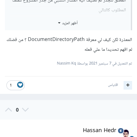
المطلق للجذر ثم تضيف اليه المسار النسبي من جذر المشروع للملف
المطلوب كالتالي
أظهر المزيد
import
 RNFS from 
'react-native-fs'
;
المعذرة لكن كيف لي معرفة DocumentDirectoryPath ؟ من فضلك
لم افهم تحديدا ما علي فعله
OpenAnything
.
Pdf
(`
$
{
RNFS
.
DocumentDirectoryP
ath
}/
PDF
/
quran
.
pdf
`)
تم التعديل في
7 سبتمبر 2021
بواسطة Nassim Kq
اقتباس
1
0
Hassan Hedr