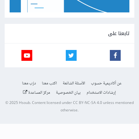
تابعنا على
عن أكاديمية حسوب
الأسئلة الشائعة
اكتب معنا
درّب معنا
إرشادات الاستخدام
بيان الخصوصية
مركز المساعدة
© 2025
Hsoub
.
Content licensed under
CC BY-NC-SA 4.0
unless mentioned
otherwise.