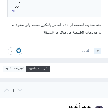
    }`

/>
عند تحديث الصفحة ال css الخاص بالمكون للحظة ياتي مشوه ثم
يرجع لحالته الطبيعية هل هناك حل للمشكلة
اقتباس
2
الترتيب حسب التقييم
الترتيب حسب التاريخ
1
سامح أشرف