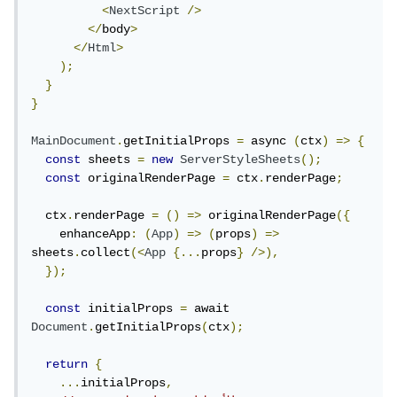
<
NextScript
/>
</
body
>
</
Html
>
);
}
}
MainDocument
.
getInitialProps 
=
 async 
(
ctx
)
=>
{
const
 sheets 
=
new
ServerStyleSheets
();
const
 originalRenderPage 
=
 ctx
.
renderPage
;
  ctx
.
renderPage 
=
()
=>
 originalRenderPage
({
    enhanceApp
:
(
App
)
=>
(
props
)
=>
sheets
.
collect
(<
App
{...
props
}
/>),
});
const
 initialProps 
=
 await 
Document
.
getInitialProps
(
ctx
);
return
{
...
initialProps
,