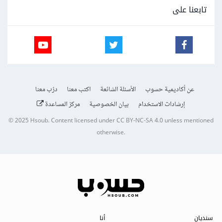
تابعنا على
عن أكاديمية حسوب
الأسئلة الشائعة
اكتب معنا
درّب معنا
إرشادات الاستخدام
بيان الخصوصية
مركز المساعدة
© 2025
Hsoub
.
Content licensed under
CC BY-NC-SA 4.0
unless mentioned
otherwise.