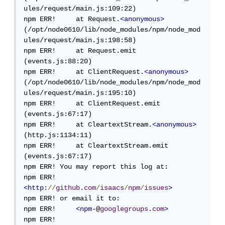
ules/request/main.js:109:22)

npm ERR!     at Request.
<anonymous>
(/opt/node0610/lib/node_modules/npm/node_mod
ules/request/main.js:198:58)

npm ERR!     at Request.emit 
(events.js:88:20)

npm ERR!     at ClientRequest.
<anonymous>
(/opt/node0610/lib/node_modules/npm/node_mod
ules/request/main.js:195:10)

npm ERR!     at ClientRequest.emit 
(events.js:67:17)

npm ERR!     at CleartextStream.
<anonymous>
(http.js:1134:11)

npm ERR!     at CleartextStream.emit 
(events.js:67:17)

npm ERR! You may report this log at:

npm ERR!     
<http
:
//
github
.
com
/
isaacs
/
npm
/
issues
>
npm ERR! or email it to:

npm ERR!     
<npm
-@
googlegroups
.
com
>
npm ERR! 
