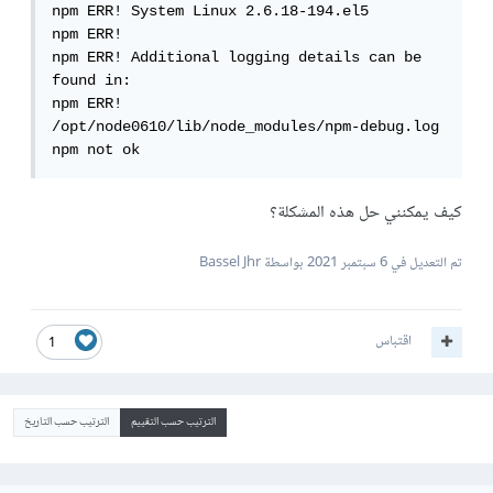
npm ERR! System Linux 2.6.18-194.el5

npm ERR! 

npm ERR! Additional logging details can be 
found in:

npm ERR!     
/opt/node0610/lib/node_modules/npm-debug.log

npm not ok
كيف يمكنني حل هذه المشكلة؟
تم التعديل في
6 سبتمبر 2021
بواسطة Bassel Jhr
اقتباس
1
الترتيب حسب التقييم
الترتيب حسب التاريخ