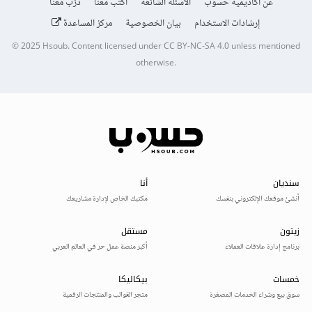
عن أكاديمية حسوب
الأسئلة الشائعة
اكتب معنا
درّب معنا
إرشادات الاستخدام
بيان الخصوصية
مركز المساعدة
© 2025
Hsoub
.
Content licensed under
CC BY-NC-SA 4.0
unless mentioned
otherwise.