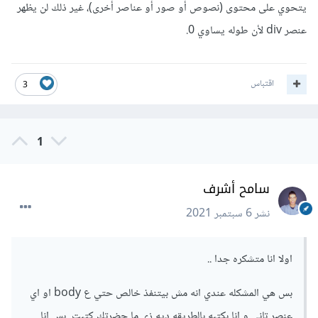
يتحوي على محتوى (نصوص أو صور أو عناصر أخرى)، غير ذلك لن يظهر
عنصر div لأن طوله يساوي 0.
اقتباس
3
1
سامح أشرف
نشر
6 سبتمبر 2021
اولا انا متشكره جدا ..
بس هي المشكله عندي انه مش بيتنفذ خالص حتي ع body او اي
عنصر تاني و انا بكتبه بالطريقه ديه زي ما حضرتك كتبت بس انا