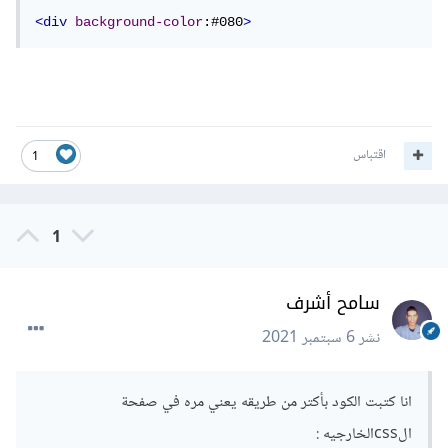
<div
background-color
:#080
>
اقتباس
1
1
سامح أشرف
نشر
6 سبتمبر 2021
انا كتبت الكود بأكتر من طريقه يعني مره في صفحة
الcssالخارجيه :