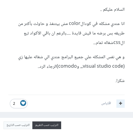
السلام عليكم ..
انا عندي مشكله في كودالcolor مش بيتنفذ و حاولت بأكتر من
طريقه بس برضه ما فيش فايدة .....بالرغم ان باقي الأكواد تبع
الcssشغاله تمام...
و هي نفس المشكله علي جميع البرامج عندي الي شغاله عليها زي
(visual studio code,, وcomodo)الرجاء الرد..
شكرا.
اقتباس
2
الترتيب حسب التقييم
الترتيب حسب التاريخ