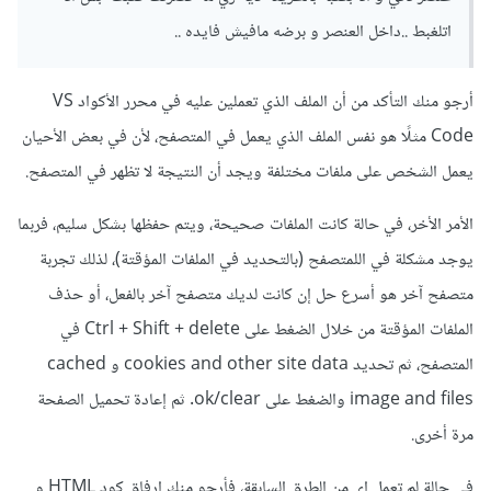
اتلغبط ..داخل العنصر و برضه مافيش فايده ..
أرجو منك التأكد من أن الملف الذي تعملين عليه في محرر الأكواد VS
Code مثلًا هو نفس الملف الذي يعمل في المتصفح، لأن في بعض الأحيان
يعمل الشخص على ملفات مختلفة ويجد أن النتيجة لا تظهر في المتصفح.
الأمر الأخر، في حالة كانت الملفات صحيحة، ويتم حفظها بشكل سليم، فربما
يوجد مشكلة في اللمتصفح (بالتحديد في الملفات المؤقتة)، لذلك تجربة
متصفح آخر هو أسرع حل إن كانت لديك متصفح آخر بالفعل، أو حذف
الملفات المؤقتة من خلال الضغط على Ctrl + Shift + delete في
المتصفح، ثم تحديد cookies and other site data و cached
image and files والضغط على ok/clear. ثم إعادة تحميل الصفحة
مرة أخرى.
في حالة لم تعمل اي من الطرق السابقة، فأرجو منك إرفاق كود HTML و