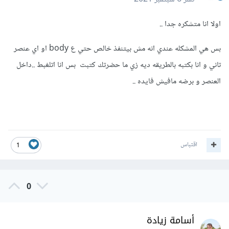
اولا انا متشكره جدا ..
بس هي المشكله عندي انه مش بيتنفذ خالص حتي ع body او اي عنصر
تاني و انا بكتبه بالطريقه ديه زي ما حضرتك كتبت بس انا اتلغبط ..داخل
العنصر و برضه مافيش فايده ..
اقتباس
1
0
أسامة زيادة