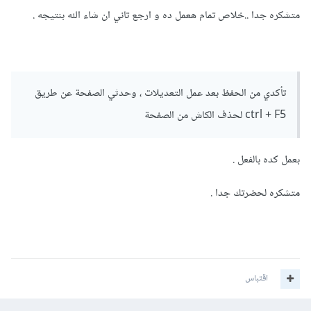
متصفح آخر بالفعل، أو حذف الملفات المؤقتة من خلال الضغط على
متشكره جدا ..خلاص تمام هعمل ده و ارجع تاني ان شاء الله بنتيجه .
Ctrl + Shift + delete في المتصفح، ثم تحديد cookies and
other site data و cached image and files والضغط على
ok/clear. ثم إعادة تحميل الصفحة مرة أخرى.
تأكدي من الحفظ بعد عمل التعديلات ، وحدثي الصفحة عن طريق
في حالة لم تعمل اي من الطرق السابقة، فأرجو منك إرفاق كود
ctrl + F5 لحذف الكاش من الصفحة
HTML و CSS كاملًا للتأكد من عدم وجود مشاكل به.
بعمل كده بالفعل .
متشكره لحضرتك جدا .
اقتباس