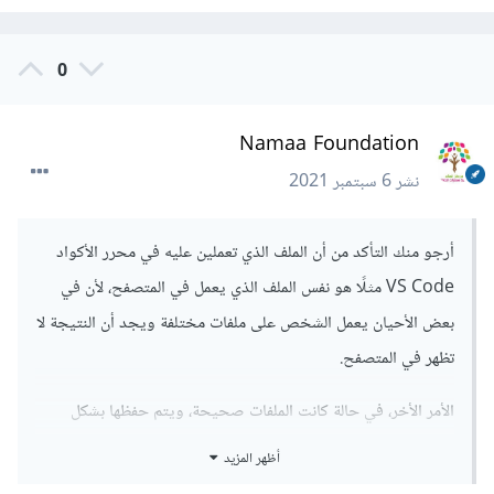
0
Namaa Foundation
نشر
6 سبتمبر 2021
أرجو منك التأكد من أن الملف الذي تعملين عليه في محرر الأكواد
VS Code مثلًا هو نفس الملف الذي يعمل في المتصفح، لأن في
بعض الأحيان يعمل الشخص على ملفات مختلفة ويجد أن النتيجة لا
تظهر في المتصفح.
الأمر الأخر، في حالة كانت الملفات صحيحة، ويتم حفظها بشكل
سليم، فربما يوجد مشكلة في اللمتصفح (بالتحديد في الملفات
أظهر المزيد
المؤقتة)، لذلك تجربة متصفح آخر هو أسرع حل إن كانت لديك