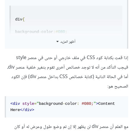
div
{
background
-
color
:#
080
;
أظهر المزيد
}
و كتبته داخل العنصر نفسه:
إذا قمتِ بكتابة كود CSS في ملف خارجي أو حتى في عنصر style
فيجب التأكد من أنه لا توجد خصائص أخرى تقوم بتغير خلفية عنصر div،
أما في الحالة الثانية (كتابة خصائص CSS بداخل عنصر div) فإن الكود
<div
background-color
:#080
>
الصحيح هو:
<div
style
=
"
background
-
color
:
#080;
"
>
Content 
Here
</div>
مع العلم أن عنصر div لن يظهر إلا إن تم وضع طول وعرض له أو كان