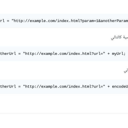
rl = "http://example.com/index.html?param=1&anotherParam
ة كالتالي
therUrl = "http://example.com/index.html?url=" + myUrl;
لي
therUrl = "http://example.com/index.html?url=" + encodeU