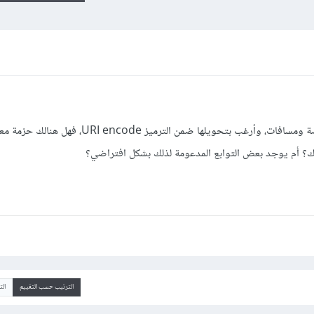
لدي سلسلة نصية معينة فيها محارف خاصة ومسافات، وأرغب بتحويلها ضمن الترميز ode
الترتيب حسب التقييم
ال