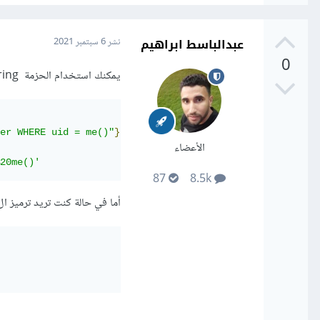
عبدالباسط ابراهيم
نشر
6 سبتمبر 2021
0
يمكنك استخدام الحزمة querystring لتنفيذ المطلوب كما في المثال التالي
er WHERE uid = me()"
});
الأعضاء
20me()'
87
8.5k
أما في حالة كنت تريد ترميز ال query فقط يمكنك استخدام الحزمة -js