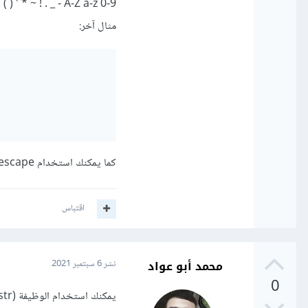
A-Z a-z 0-9 - _ . ! ~ * ' ( )
مثال آخر:
كما يمكنك استخدام escape لكن تم إلغاؤها بدءاً من النسخة 1.5.
اقتباس
محمد أبو عواد
نشر
6 سبتمبر 2021
0