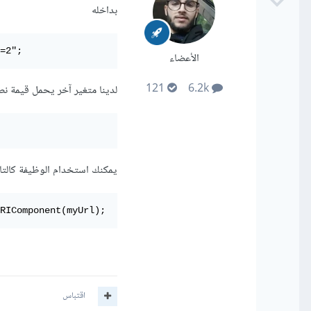
بداخله
=2";
الأعضاء
121
6.2k
لدينا متغير آخر يحمل قيمة نصي
يمكنك استخدام الوظيفة كالتا
RIComponent(myUrl);
اقتباس