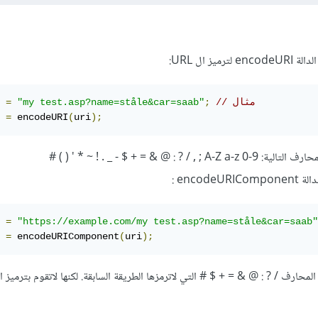
// مثال
;
"my test.asp?name=ståle&car=saab"
=
 
 
=
 encodeURI
(
uri
);
 : @ & = + $ - _ . ! ~ * ' ( ) #
encod :
 
=
"https://example.com/my test.asp?name=ståle&car=saab"
 
=
 encodeURIComponent
(
uri
);
المحارف / ? : @ & = + $ # التي لاترمزها الطريقة السابقة. لكنها لاتقوم بترميز 