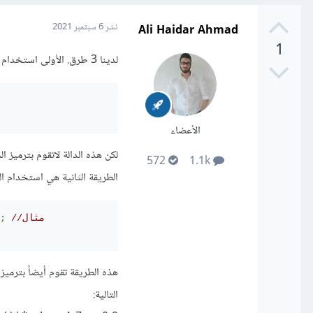
Ali Haidar Ahmad
نشر
6 سبتمبر 2021
1
لدينا 3 طرق. الأولى استخدام الدالة encodeURI لترميز ال URL:
الأعضاء
لكن هذه الدالة لاتقوم بترميز المحارف التالية: A-Z a-z 0-9 ; , / ?
572
1.1k
الطريقة الثانية هي استخدام الدالة eURIComponent
//مثال
;
هذه الطريقة تقوم أيضاً بترميز 
التالية: