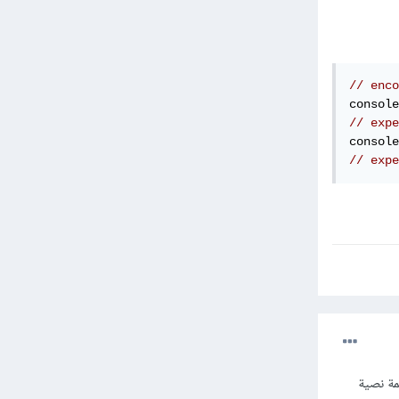
// enco
console
// expe
console
// exp
يحمل قيمة نصية