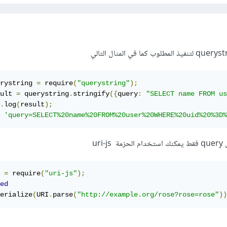
rystring 
=
 require
(
"querystring"
);
ult 
=
 querystring
.
stringify
({
query
:
"SELECT name FROM us
.
log
(
result
);
 
'query=SELECT%20name%20FROM%20user%20WHERE%20uid%20%3D%
uri
 
=
 require
(
"uri-js"
);
ed
erialize
(
URI
.
parse
(
"http://example.org/rose?rose=rose"
))