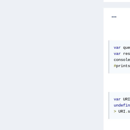
var
 que
var
 res
console
#
prints
var
 URI
undefin
>
 URI
.
s