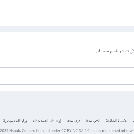
آن
لتنشر باسم حسابك.
الأسئلة الشائعة
اكتب معنا
درّب معنا
إرشادات الاستخدام
بيان الخصوصية
 2025
Hsoub
.
Content licensed under
CC BY-NC-SA 4.0
unless mentioned otherwi