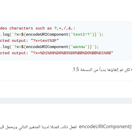
des characters such as ?,=,/,&,:
.
log
(`?
x
=
$
{
encodeURIComponent
(
'test2!?'
)}`);
cted output: "?x=test%3F"
.
log
(`?
x
=
$
{
encodeURIComponent
(
'шеллы'
)}`);
ected output: "?x=%D1%88%D0%B5%D0%BB%D0%BB%D1%8B"
يمكنك استخدام الوظيفة encodeURIComponent(str) لفعل ذلك, فمثلا لدينا المتغير التالي و