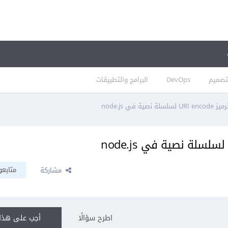
تصميم
DevOps
البرامج والتطبيقات
 في node.js
متابعو
مشاركة
اطرح سؤالًا
أجب على هذا 