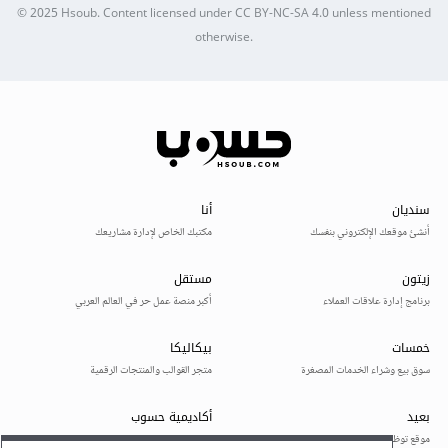
© 2025
Hsoub
.
Content licensed under
CC BY-NC-SA 4.0
unless mentioned
otherwise.