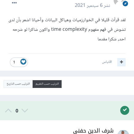
نشر
6 سبتمبر 2021
لقد قرأت قليلا في الخوارزميات وهياكل البيانات وأحيانا اشعر بأن لدى
تشوش في فهم مفهوم time complexity واكون شاكرا لو شرحه
احد, شكرا مقدما
اقتباس
1
الترتيب حسب التقييم
الترتيب حسب التاريخ
0
شرف الدين حفني