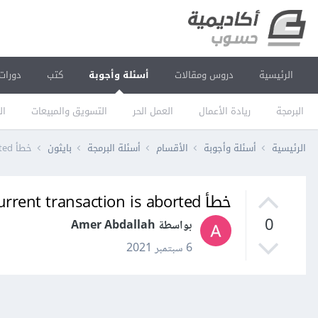
الرئيسية
دروس ومقالات
أسئلة وأجوبة
كتب
دورات
البرمجة
ريادة الأعمال
العمل الحر
التسويق والمبيعات
ال
الرئيسية
أسئلة وأجوبة
الأقسام
أسئلة البرمجة
بايثون
خطأ DatabaseError: current transaction is aborted في جانغو Django؟
خطأ DatabaseError: current transaction is aborted في جانغو Django؟
0
بواسطة Amer Abdallah
6 سبتمبر 2021