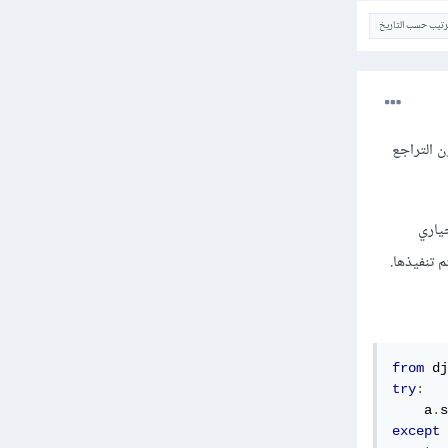
ترتيب حسب التاريخ
خر دون التراجع
ياري
from
 dj
try
:
    a
.
s
except