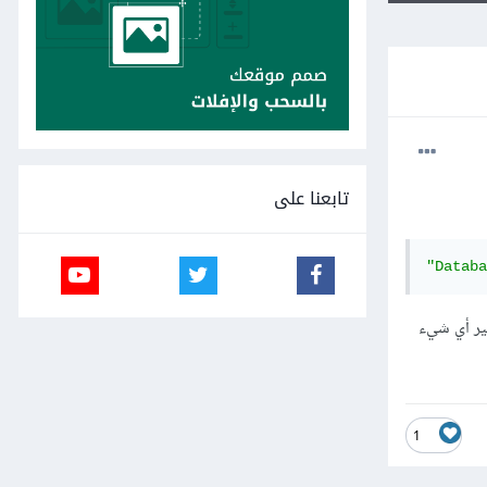
تابعنا على
"Databa
python-psycop، بالرغم من عدم تغير أي شيء
1