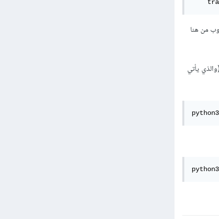
    tra
وعة حسوب من هنا
كون سبب الخطأ هو عدم مزامنة قاعدة البيانات، ولحل هذا الأمر يمكنك أن تستخدم الأمر syncdb (والذي يأتي
python3
python3