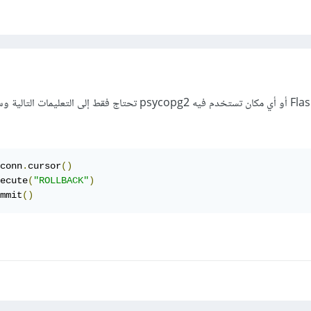
تماماً كما أوضح سامح. وفي Flask أو أي مكان تستخدم فيه psycopg2 تحتاج فقط إلى الت
conn
.
cursor
()
ecute
(
"ROLLBACK"
)
mmit
()