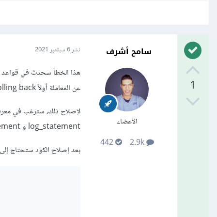
سامح أشرف
نشر
6 سبتمبر 2021
1
عن المعاملة أولاً rolling back. (قد تفكر في الأمر على أنه ميزة أمان ، لمنعك من إتلاف بياناتك)
لإصلاح ذلك، سترغب في معرفة 
الأعضاء
log_statement و log_min_error_statement في خادم postgresql، لمعرفة الإستعلامات التي يتم تنفيذها.
442
2.9k
بعد إصلاح الكود ستحتاج إلى عمل rolling back من خلال الك