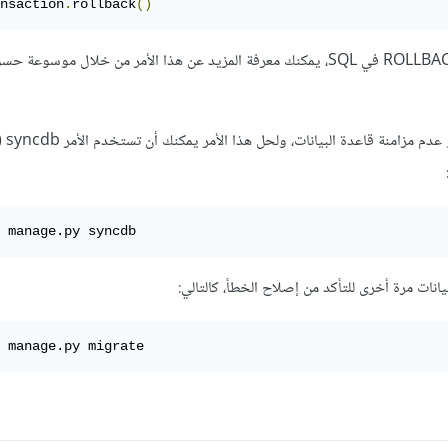
nsaction
.
rollback
()
الكود السابق مساوي لجملة ROLLBACK في SQL، يمكنك معرفة المزيد عن هذا الأمر من خلال موس
أيضًا قد ي
 manage.py syncdb
انات مرة أخرى للتأكد من إصلاح الخطأ، كالتالي:
 manage.py migrate