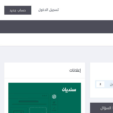
تسجيل الدخول
حساب جديد
إعلانات
ن
2
السؤال