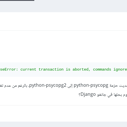
seError: current transaction is aborted, commands ignore
كان الكود يعمل بشكل سليم إلى قمت بتحديث حزمة python-psycopg إلى g2
ها في جانغو Django؟