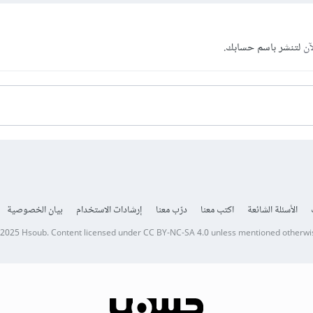
آن
لتنشر باسم حسابك.
الأسئلة الشائعة
اكتب معنا
درّب معنا
إرشادات الاستخدام
بيان الخصوصية
 2025
Hsoub
.
Content licensed under
CC BY-NC-SA 4.0
unless mentioned otherwi