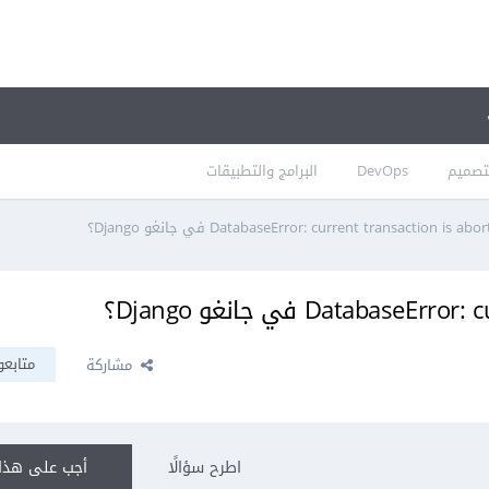
تصميم
DevOps
البرامج والتطبيقات
متابعو
مشاركة
اطرح سؤالًا
أجب على هذا 