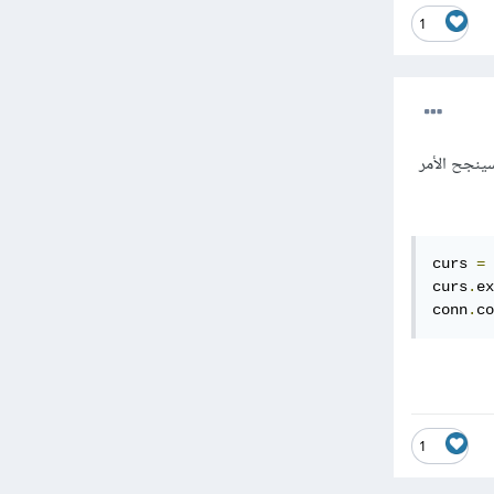
1
عليمات التالية وسينجح الأمر
curs 
=
 
curs
.
ex
conn
.
co
1