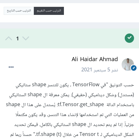
الترتيب حسب التقييم
الترتيب حسب التاريخ
1
Ali Haidar Ahmad
نشر
5 سبتمبر 2021
حسب التوثيق "في TensorFlow ، يكون للتنسر shape ستاتيكي
(مستدل) وشكل ديناميكي (حقيقي). يمكن معرفة ال shape الستاتيكي
باستخدام الدالة tf.Tensor.get_shape: يُستدل على هذا ال shape
من العمليات التي تم استخدامها لإنشاء هذا التنسر، وقد يكون مكتملًا
جزئياً. إذا لم يتم تحديد ال shape الستاتيكي بالكامل، فيمكن تحديد
الشكل الديناميكي لـ Tensor t من خلال tf.shape (t)." حسناً ربما لم