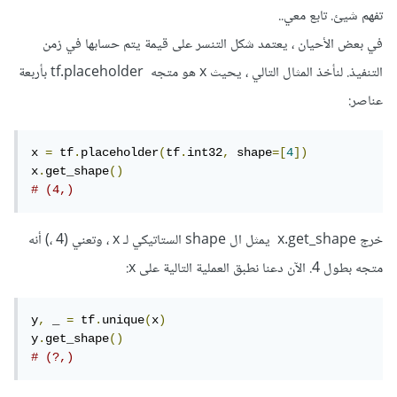
تفهم شيئ. تابع معي..
في بعض الأحيان ، يعتمد شكل التنسر على قيمة يتم حسابها في زمن
التنفيذ. لنأخذ المثال التالي ، يحيث x هو متجه tf.placeholder بأربعة
عناصر:
x 
=
 tf
.
placeholder
(
tf
.
int32
,
 shape
=[
4
])
x
.
get_shape
()
# (4,)
خرج x.get_shape يمثل ال shape الستاتيكي لـ x ، وتعني (4 ،) أنه
متجه بطول 4. الآن دعنا نطبق العملية التالية على x:
y
,
 _ 
=
 tf
.
unique
(
x
)
y
.
get_shape
()
# (?,)