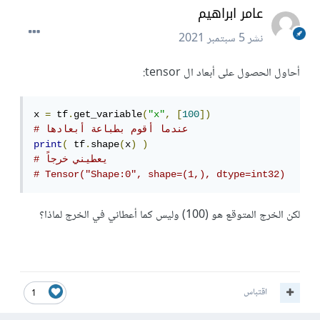
عامر ابراهيم
نشر
5 سبتمبر 2021
أحاول الحصول على أبعاد ال tensor:
x 
=
 tf
.
get_variable
(
"x"
,
[
100
])
# عندما أقوم بطباعة أبعادها
print
(
 tf
.
shape
(
x
)
)
# يعطيني خرجاً
# Tensor("Shape:0", shape=(1,), dtype=int32)
لكن الخرج المتوقع هو (100) وليس كما أعطاني في الخرج لماذا؟
اقتباس
1