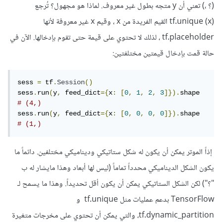
(؟ ،) تعني أن y متجه بطول غير معروف. لماذا هو مجهول؟ تُرجع
tf.unique (x) القيم الفريدة من x ، وقيم x غير معروفة لأنها
tf.placeholder ، لذلك لا تحتوي على قيمة حتى تقوم بإدخالها. الآن في
حالة قمت بإدخال قيمتين مختلفتين:
sess 
=
 tf
.
Session
()
sess
.
run
(
y
,
 feed_dict
={
x
:
[
0
,
1
,
2
,
3
]}).
# (4,)
sess
.
run
(
y
,
 feed_dict
={
x
:
[
0
,
0
,
0
,
0
]}).
# (1,)
إذاً الموتر يمكن أن يكون له شكل ستاتيكي وديناميكي مختلفين. دائماً ما
يكون الشكل الديناميكي محدداً تماماً (ليس لها أبعاد وهذا مايشار له ب
"؟") لكن الشكل الستاتيكي يمكن أن يكون أقل تحديداً. وهذا ما يسمح لـ
TensorFlow بدعم عمليات مثل tf.unique و
tf.dynamic_partition، والتي يمكن أن تحتوي على مخرجات متغيرة