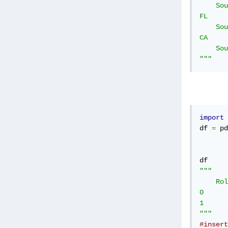
    South 	6 	3 	1 	3 	TX
FL 	North 	1 	9 	2 	8 	FL    	North

    South 	4 	4 	1 	7 	FL
CA 	North 	8 	4 	0 	7 	CA    	North

    South 	9 	8 	5 	0 	CA
"""
import
 
df 
=
 pd
"""

    Roll Numb
0 	20CSE29   	Amelia 	Physics

1 	20CSE49   	Sam 	Physics

"""