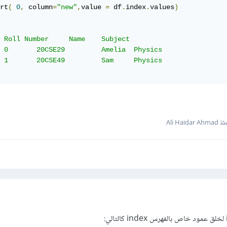
rt
(
0
,
 column
=
"new"
,
value 
=
 df
.
index
.
values
)
Ali Haida