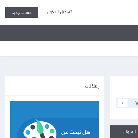
تسجيل الدخول
حساب جديد
إعلانات
ن
1
السؤال