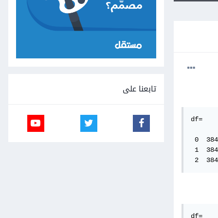
تابعنا على
df=

       
 0  384
 1  384
 2  384
df=
