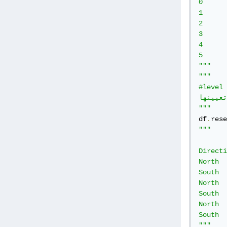
0 	TX 	North 	      6 	6 	2 	5

1 	TX 	South       	9 	1 	0 	4

2 	FL 	North       	2 	6 	1 	4

3 	FL 	South       	6 	7 	6 	3

4 	CA 	North       	3 	3 	5 	8

5 	CA 	South 	      7 	3 	8 	1

"""
"""

#level استخدم المعامل

في إعادة تعيينها. 
"""
df
.
rese
"""

        State
Direction 	
North 	TX 	1 	4 	2 	0

South 	TX 	1 	2 	8 	2

North 	FL 	8 	1 	9 	1

South 	FL 	1 	9 	6 	1

North 	CA 	9 	5 	5 	2

South 	CA 	3 	4 	6 	0

"""