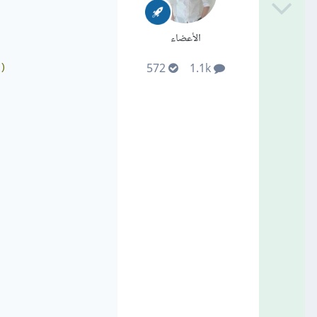
الأعضاء
572
1.1k
)