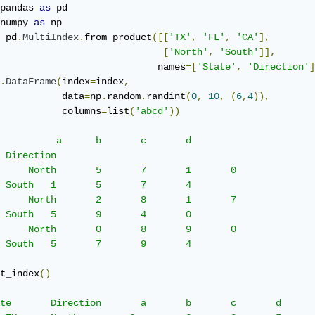
pandas 
as
numpy 
as
 np

 pd
.
MultiIndex
.
from_product
([[
'TX'
,
'FL'
,
'CA'
],
[
'North'
,
'South'
]],
                            names
=[
'State'
,
'Direction'
]
.
DataFrame
(
index
=
index
,
           data
=
np
.
random
.
randint
(
0
,
10
,
(
6
,
4
)),
           columns
=
list
(
'abcd'
))
       a 	b 	c 	d

 	1 	5 	7 	4

uth   5 	9 	4 	0

uth   5 	7 	9 	4

t_index
()
 	b 	c 	d
