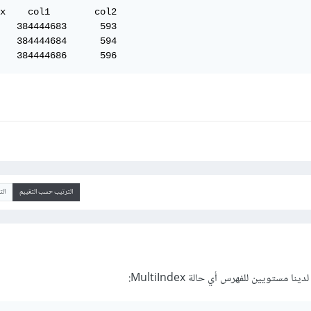
x    col1        col2

   384444683      593  

   384444684      594 

   384444686      596 
الترتيب حسب التقييم
ال
 مستويين للفهرس أي حالة MultiIndex: