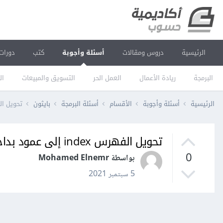
الرئيسية
دروس ومقالات
أسئلة وأجوبة
كتب
دورات
البرمجة
ريادة الأعمال
العمل الحر
التسويق والمبيعات
ال
الرئيسية
أسئلة وأجوبة
الأقسام
أسئلة البرمجة
بايثون
تحويل الفهرس index إلى عمود 
تحويل الفهرس index إلى عمود بداخل dataframe في pandas-
0
بواسطة Mohamed Elnemr
5 سبتمبر 2021