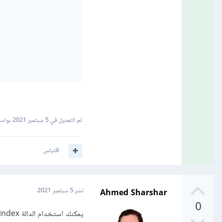
تم التعديل في
5 سبتمبر 2021
بواسطة r Ahmad
اقتباس
Ahmed Sharshar
نشر
5 سبتمبر 2021
0
يمكنك استخدام الدالة index لخلق عمود خاص بالفهرس index كالتالي: