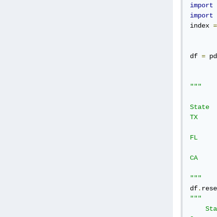
import
 
import
 
index 
=
       
df 
=
 pd
       
       
"""

          
State 	Direction 				

TX 	    North 	5 	7 	1 	0

        South
FL 	    North 	2 	8 	1 	7

        So
CA 	    North 	0 	8 	9 	0

        So
"""
df
.
rese
"""

    State 	Direction 	a