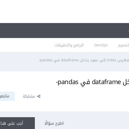
تصميم
DevOps
البرامج والتطبيقات
بداخل dataframe في pandas-
متابعو
مشاركة
اطرح سؤالًا
أجب على هذا 