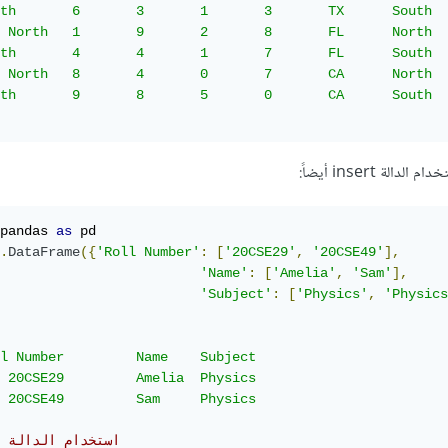
    	South

    	South

    	South

لة insert أيضاً:
pandas 
as
 pd

.
DataFrame
({
'Roll Number'
:
[
'20CSE29'
,
'20CSE49'
],
'Name'
:
[
'Amelia'
,
'Sam'
],
'Subject'
:
[
'Physics'
,
'Physics
er 	Name 	Subject

#insert استخدام الدالة 