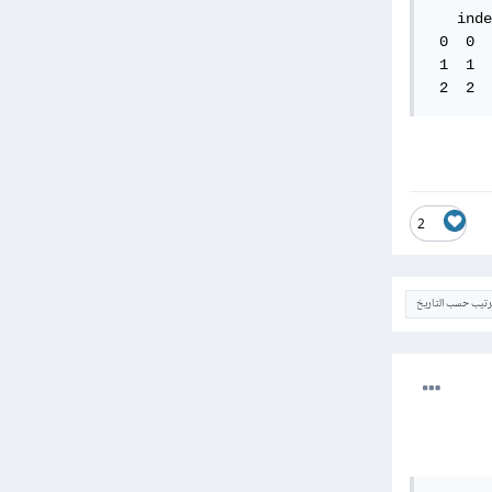
   inde
 0  0  
 1  1  
 2  2  
2
ترتيب حسب التاريخ