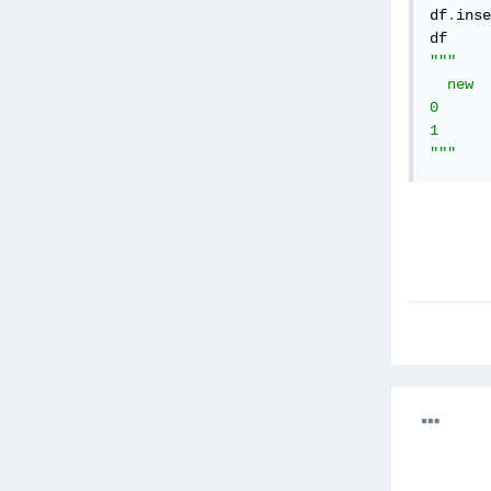
df
.
inse
"""

  new 	Roll Number 	Name 	Subject

0 	0 	20CSE29 	Amelia 	Physics

1 	1 	20CSE49 	Sam 	Physics

"""