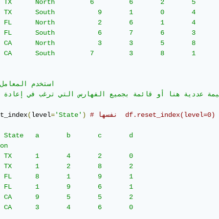
اء مستويات ، يمكنك الرجوع إلى كل مستوى من خلال موقعه الصحيح ، والذي يبدأ عند 0 من الخارج. يمكنك استخدام قيمة عددية هنا أو قائمة بجميع الفهارس التي ترغب 
# نفسها  df.reset_index(level=0)
)
'State'
=
level
(
t_index
 	a 	b 	c 	d

				
