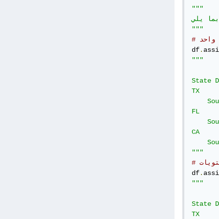
"""

بما يلي
"""
 واحد
df
.
assi
"""

          	a 	b 	c 	
State Dir
TX 	North 	2 	0 	3 	6 	TX

    South 	2 	1 	0
FL 	North 	1 	7 	4 	4 	FL

    South 	1 	2 	7
CA 	North 	0 	0 	9 	8 	CA

    South 	8 	8 	8
"""
تويات
df
.
assi
"""

             a 	b 	
State Dire
TX 	North 	8 	7 	6 	9 	TX 	    North
