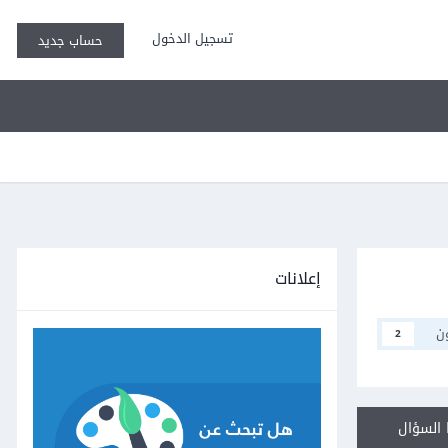
تسجيل الدخول
حساب جديد
إعلانات
ن
2
السؤال