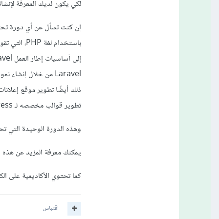
لكي يكون لديك المعرفة لإنشائها 
باستخدام لغة PHP، التي تقوم بالبدء بالأساسيات في البرمجة بإستخدام لغة PHP وكذلك البرمجة الكائنية
Laravel من خلال إنشاء نموذج مصغر لشبكة اجتماعية تشبه انستغرام، وكذلك عمل RESTful
تطوير قوالب مخصصه لـ WordPress.
وهذه الدورة الوحيدة التي تحتوي 
يمكنك معرفة المزيد عن هذه ا
كما تحتوي الأكاديمية على الك
اقتباس