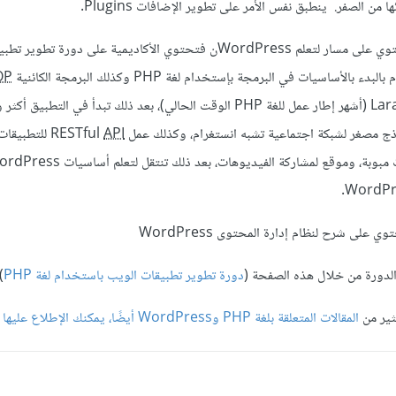
من الصفر. ينطبق نفس الأمر على تطوير الإضافات Plugins.
إن كنت تسأل عن أي دورة تحتوي على مسار لتعلم WordPressن فتحتوي الأكاديمية على دورة
OP
إلى أساسيات إطار العمل Laravel (أشهر إطار عمل للغة PHP الوقت الحالي)، بعد ذلك تبدأ في ال
API
للتطبيقات،
على شرح لنظام إدارة المحتوى WordPress
لدورة من خلال هذه الصفحة (
دورة تطوير تطبيقات الويب باستخدام لغة PHP
.
ثير من
المقالات المتعلقة بلغة PHP وWordPress أيضًا، يمكنك الإطلاع عليها من هنا