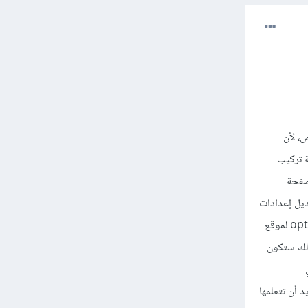
رمجية بشكل عام وبلغة PHP بشكل خاص، لأن
Wor نفسه وتجريب كيفية تركيب
ل قالب بسيط من بعض الأساسيات مثل إنشاء Header و Footer وصفحة
ديل إعدادات
القالب والموقع عمومًا أو حتى التواصل مع مطوري القالب من خلالها، ستحتاج بعد ذلك تعلم كيفية عمل optimize لموقع
 لذلك ستكون
يد أن تتعلمها