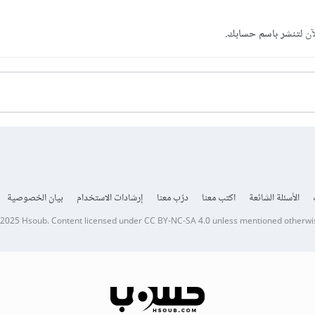
آن
لتنشر باسم حسابك.
الأسئلة الشائعة
اكتب معنا
درّب معنا
إرشادات الاستخدام
بيان الخصوصية
 2025
Hsoub
.
Content licensed under
CC BY-NC-SA 4.0
unless mentioned otherwi