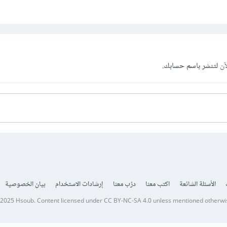
آن
لتنشر باسم حسابك.
الأسئلة الشائعة
اكتب معنا
درّب معنا
إرشادات الاستخدام
بيان الخصوصية
 2025
Hsoub
.
Content licensed under
CC BY-NC-SA 4.0
unless mentioned otherwi