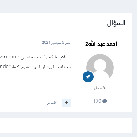
السؤال
أحمد عبد الله2
نشر
5 سبتمبر 2021
الس
مختلف .. اريد ان اعرف شرح كلمة render المستخدة فى رياكت ورياكت ناتيف
الأعضاء
170
اقتباس