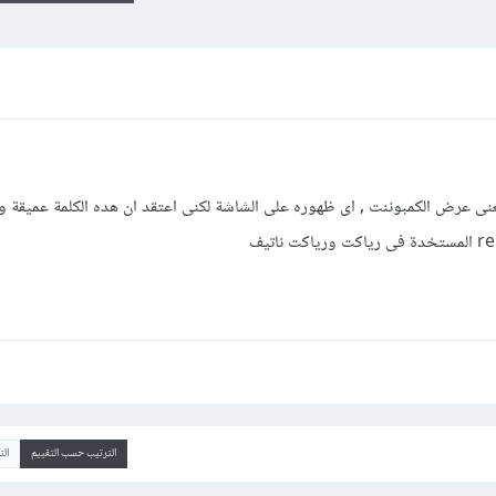
لام عليكم , كنت اعتقد ان render تعنى عرض الكمبوننت , اى ظهوره على الشاشة لكنى اعتقد ان هده الكلمة عميق
الترتيب حسب التقييم
ال