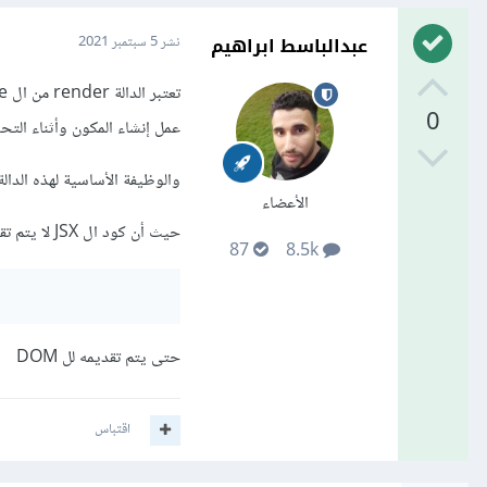
عبدالباسط ابراهيم
نشر
5 سبتمبر 2021
0
عمل إنشاء المكون وأثناء الت
والوظيفة الأساسية لهذه الدالة هو تقديم كود ال JSX إلى ال DOM و
الأعضاء
حيث أن كود ال JSX لا يتم تقديمه كما هو لل DOM إنما يتم تحويله لكود مشابه للتالي
87
8.5k
حتى يتم تقديمه لل DOM
اقتباس