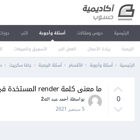
الرئيسية
دروس ومقالات
أسئلة وأجوبة
كتب
دورات
البرمجة
ريادة الأعمال
العمل الحر
التسويق والمبيعات
ال
الرئيسية
أسئلة وأجوبة
الأقسام
أسئلة البرمجة
جافا سكريبت
ما مع
ما معنى كلمة render المستخدة فى ريأكت و ريأكت ناتيف ؟
0
بواسطة أحمد عبد الله2
5 سبتمبر 2021