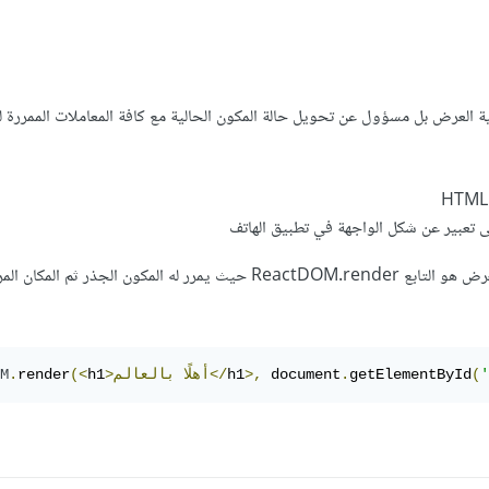
العرض بل مسؤول عن تحويل حالة المكون الحالية مع كافة المعاملات الممررة ل
المسؤول المباشر عن عملية العرض هو التابع ReactDOM.render حيث يمرر له المكون الجذر
'
(
getElementById
.
 document
>,
h1
بالعالم</
>أهلًا
h1
(<
render
.
M