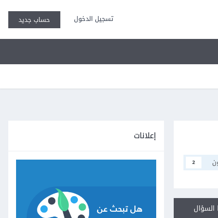
تسجيل الدخول
حساب جديد
إعلانات
ن
2
السؤال