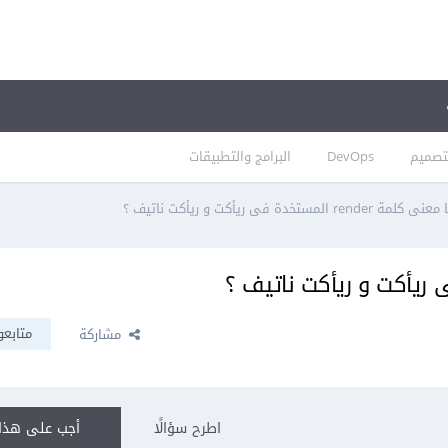
تصميم
DevOps
البرامج والتطبيقات
نى كلمة render المستخدة فى ريأكت و ريأكت ناتيف ؟
متابعو
مشاركة
اطرح سؤالًا
أجب على هذا 