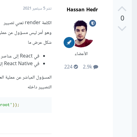
Hassan Hedr
نشر
5 سبتمبر 2021
0
الكلمة render تعني تصيير
وهو أمر ليس مسؤول عن عملية 
شكل عرض ما
الأعضاء
في React إلى عناصر HTML
في React Native إلى تعبير عن شكل الواجهة في تطبيق الهاتف
224
2.9k
التصيير داخله
root'
));