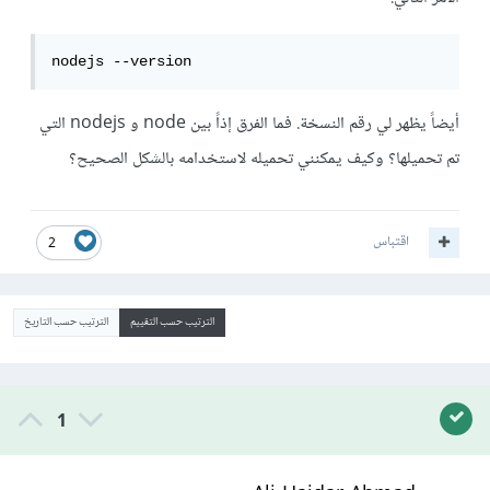
nodejs --version
أيضاً يظهر لي رقم النسخة. فما الفرق إذاً بين node و nodejs التي
تم تحميلها؟ وكيف يمكنني تحميله لاستخدامه بالشكل الصحيح؟
اقتباس
2
الترتيب حسب التقييم
الترتيب حسب التاريخ
1