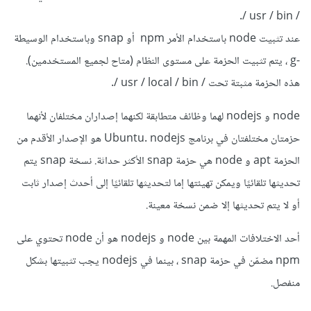
/ usr / bin /.
عند تثبيت node باستخدام الأمر npm أو snap وباستخدام الوسيطة
-g ، يتم تثبيت الحزمة على مستوى النظام (متاح لجميع المستخدمين).
هذه الحزمة مثبتة تحت / usr / local / bin /.
node و nodejs لهما وظائف متطابقة لكنهما إصداران مختلفان لأنهما
حزمتان مختلفتان في برنامج Ubuntu. nodejs هو الإصدار الأقدم من
الحزمة apt و node هي حزمة snap الأكثر حداثة. نسخة snap يتم
تحديثها تلقائيًا ويمكن تهيئتها إما لتحديثها تلقائيًا إلى أحدث إصدار ثابت
أو لا يتم تحديثها إلا ضمن نسخة معينة.
أحد الاختلافات المهمة بين node و nodejs هو أن node تحتوي على
npm مضمّن في حزمة snap ، بينما في nodejs يجب تثبيتها بشكل
منفصل.