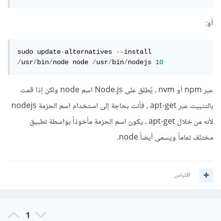
أو:
sudo update
-
alternatives 
--
install 
/
usr
/
bin
/
node node 
/
usr
/
bin
/
nodejs 
10
عبر npm أو nvm ، يُطلق على Node.js اسم node ولكن إذا قمت
بالتثبيت عبر apt-get ، فأنت بحاجة إلى استخدام اسم الحزمة nodejs
لأنه من خلال apt-get ، يكون اسم الحزمة مأخوذاً بواسطة تطبيق
مختلف تماماً ويسمى أيضاً node.
اقتباس
1