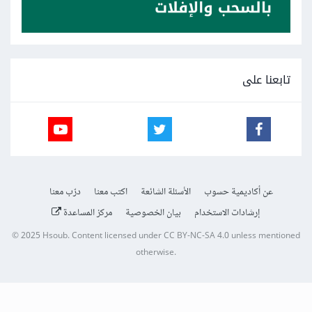
تابعنا على
عن أكاديمية حسوب
الأسئلة الشائعة
اكتب معنا
درّب معنا
إرشادات الاستخدام
بيان الخصوصية
مركز المساعدة
© 2025
Hsoub
.
Content licensed under
CC BY-NC-SA 4.0
unless mentioned
otherwise.