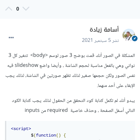
link").removeClass("active");

0
        $(this).addClass("active");

    });

});
أسامة زيادة
ايضا يجب حذف علامات التنصيص الموجودة حول كلمة this, كما
نشر
5 سبتمبر 2021
في الكود السابق.
المشكلة في الصور أنك قمت بوضح 3 صور لوسم <body> تتغير كل 3
ثواني وهي بالفعل مناسبة لحجم الشاشة ، وأيضا واضع slideshow فيه
نفس الصور ولكن حجمها صغير لذلك تظهر صورتين في الشاشة، لذلك يجب
الإبقاء على أحد منهما.
يبدو أنك لم تكمل كتابة كود التحقق من الحقول لذلك يجب كتابة الكود
التالي أسفل الصفحة ، وحذف خاصية required من inputs
<script>
	$
(
function
()
{