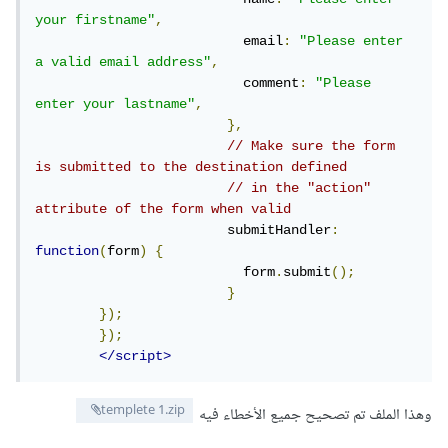
your firstname"
,
			  email
:
"Please enter 
a valid email address"
,
			  comment
:
"Please 
enter your lastname"
,
},
// Make sure the form 
is submitted to the destination defined
// in the "action" 
attribute of the form when valid
			submitHandler
:
function
(
form
)
{
			  form
.
submit
();
}
});
});
</script>
templete 1.zip
وهذا الملف تم تصحيح جميع الأخطاء فيه