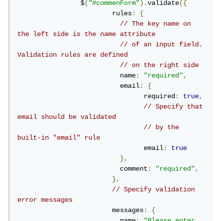
		$
(
"#commenForm"
).
validate
({
			rules
:
{
// The key name on 
the left side is the name attribute
// of an input field. 
Validation rules are defined
// on the right side
			  name
:
"required"
,
			  email
:
{
				required
:
true
,
// Specify that 
email should be validated
// by the 
built-in "email" rule
				email
:
true
},
			  comment
:
"required"
,
},
// Specify validation 
error messages
			messages
:
{
			  name
:
"Please enter 