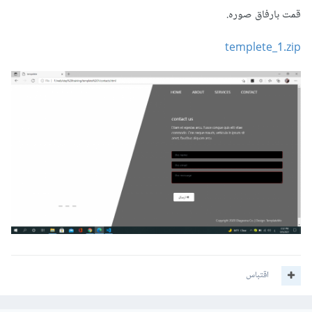
.min.js"
></script>
قمت بارفاق صوره.
ليتم تضمين المكتبة بشكل سليم, بخصوص كود الجافاسكريبت
templete_1.zip
الخاطئ لاحظ انه تقوم باستخدام دالة onClick وهذا خاطئ يجب
أن تكون الدالة click فيرجى تعديل الكود التالي
$('.nav-link').onClick(function () {

        $(".navbar-
nav").removeClass("active");

        $("this").addClass("active");

    });

});
ليصبح
اقتباس
$('.nav-link').click(function () {

        $(".nav-