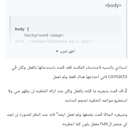
<body>
body {

    background-image: 
url(../images/diagoona-bg-1.jpg); 

    direction: ltr;

أظهر المزيد
}
لذلك يجب حذف الصورة في الخلفية والبقاء على صور
استاذي بالنسبه لاستدعاء المكتبه فقد قمت باستدعائها بالفعل ولكن في
slideshow . وجعلها مناسبة لحجم الصفحة.
contacts لاني احتاجها هناك فقط ولم تعمل
2- لم تقم بتضمين مكتبة validate.js بداخل ملف index.html
2-قد قمت بتجربه ما قلته بالفعل ولكن عند ازاله الخلفيه لن يظهر شي ولا
لذلك يجب عليك إضافة السطر التالي
استطيع موائمه الخلفيه لحجم الشاشه
وشيفره الجافا قمت بلصقها ولم تعمل ايضا" لانه عند النظر للصوره لن تجد
<script
اي عنصر للnav مفعل بلون كما اعطيته
src
=
"assest/jquery.validate/jquery.validate