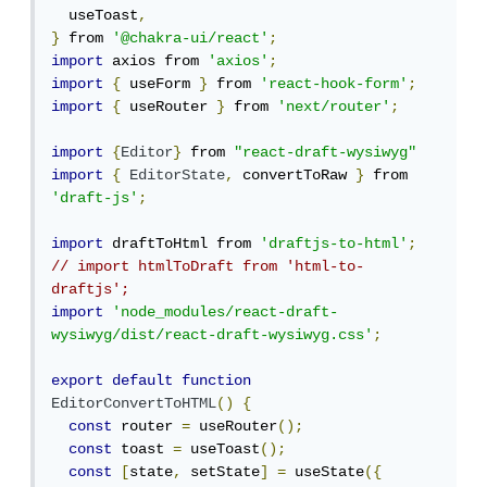
  useToast
,
}
 from 
'@chakra-ui/react'
;
import
 axios from 
'axios'
;
import
{
 useForm 
}
 from 
'react-hook-form'
;
import
{
 useRouter 
}
 from 
'next/router'
;
import
{
Editor
}
 from 
"react-draft-wysiwyg"
import
{
EditorState
,
 convertToRaw 
}
 from 
'draft-js'
;
import
 draftToHtml from 
'draftjs-to-html'
;
// import htmlToDraft from 'html-to-
draftjs';
import
'node_modules/react-draft-
wysiwyg/dist/react-draft-wysiwyg.css'
;
export
default
function
EditorConvertToHTML
()
{
const
 router 
=
 useRouter
();
const
 toast 
=
 useToast
();
const
[
state
,
 setState
]
=
 useState
({