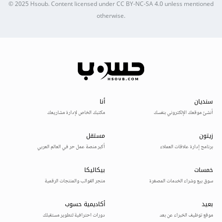
© 2025
Hsoub
.
Content licensed under
CC BY-NC-SA 4.0
unless mentioned
otherwise.