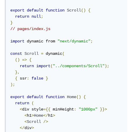
export
default
function
Scroll
()
{
return
null
;
}
// pages/index.js
import
 dynamic from 
"next/dynamic"
;
const
Scroll
=
 dynamic
(
()
=>
{
return
import
(
"../components/Scroll"
);
},
{
 ssr
:
false
}
);
export
default
function
Home
()
{
return
(
<
div style
={{
 minHeight
:
"1000px"
}}>
<
h1
>
Home
</
h1
>
<
Scroll
/>
</
div
>