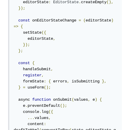
    editorState
:
EditorState
.
createEmpty
(),
});
const
 onEditorStateChange 
=
(
editorState
)
=>
{
    setState
({
      editorState
,
});
};
const
{
    handleSubmit
,
register
,
    formState
:
{
 errors
,
 isSubmitting 
},
}
=
 useForm
();
  async 
function
 onSubmit
(
values
,
 e
)
{
    e
.
preventDefault
();
    console
.
log
({
...
values
,
      content
: