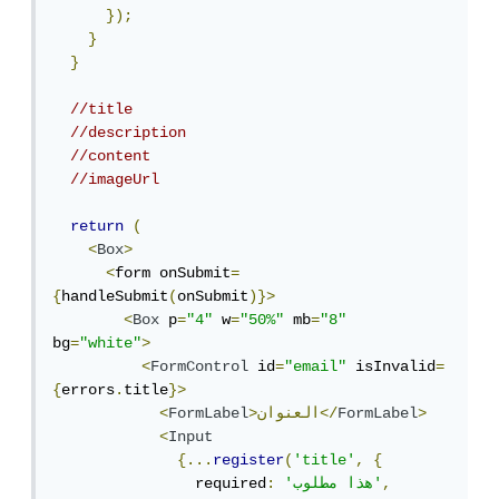
});
}
}
//title
//description
//content
//imageUrl
return
(
<
Box
>
<
form onSubmit
=
{
handleSubmit
(
onSubmit
)}>
<
Box
 p
=
"4"
 w
=
"50%"
 mb
=
"8"
bg
=
"white"
>
<
FormControl
 id
=
"email"
 isInvalid
=
{
errors
.
title
}>
>
FormLabel
>العنوان</
FormLabel
<
<
Input
{...
register
(
'title'
,
{
,
'هذا مطلوب'
:
                required