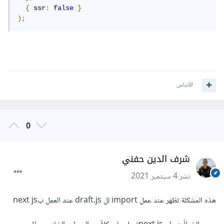
{
 ssr
:
false
}
);
اقتباس
0
شرف الدين حفني
نشر
4 سبتمبر 2021
هذه المشكلة تظهر عند عمل import لل draft.js عند العمل بnext js