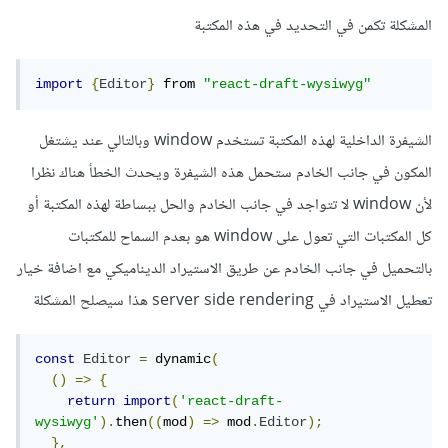
المشكلة تكمن في التحديد في هذه المكتبة
import
{
Editor
}
 from 
"react-draft-wysiwyg"
الشيفرة الداخلية لهذه المكتبة تستخدم window وبالتالي عند يشتغل
المكون في جانب الخادم ستحمل هذه الشيفرة ويحدث الخطأ هناك نظرا
لأن window لا تتواجد في جانب الخادم والحل ببساطة لهذه المكتبة أو
كل المكتبات التي تعول على window هو بعدم السماح للمكتبات
بالتحميل في جانب الخادم عن طريق الاستيراد الديناميكي مع اضافة خيار
تعطيل الاستيراد في server side rendering هذا سيصلح المشكلة
const
Editor
=
 dynamic
(
()
=>
{
return
import
(
'react-draft-
wysiwyg'
).
then
((
mod
)
=>
 mod
.
Editor
);
},