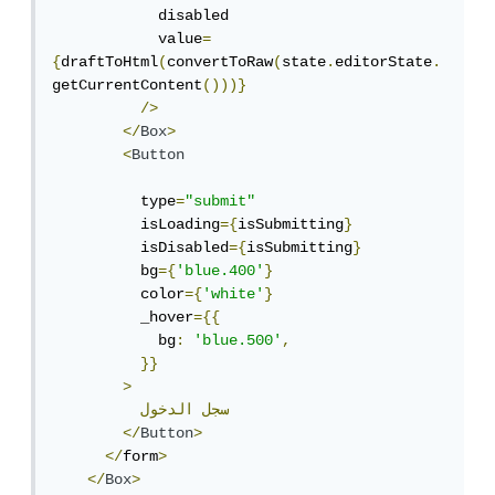
            disabled

            value
=
{
draftToHtml
(
convertToRaw
(
state
.
editorState
.
getCurrentContent
()))}
/>
</
Box
>
<
Button
          type
=
"submit"
          isLoading
={
isSubmitting
}
          isDisabled
={
isSubmitting
}
          bg
={
'blue.400'
}
          color
={
'white'
}
          _hover
={{
            bg
:
'blue.500'
,
}}
>
سجل
الدخول
</
Button
>
</
form
>
</
Box
>