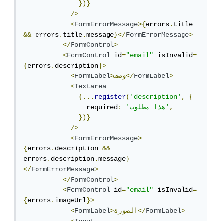
})}
/>
<
FormErrorMessage
>{
errors
.
title 
&&
 errors
.
title
.
message
}</
FormErrorMessage
>
</
FormControl
>
<
FormControl
 id
=
"email"
 isInvalid
=
{
errors
.
description
}>
>
FormLabel
>وصف</
FormLabel
<
<
Textarea
{...
register
(
'description'
,
{
,
'هذا مطلوب'
:
                required
})}
/>
<
FormErrorMessage
>
{
errors
.
description 
&&
errors
.
description
.
message
}
</
FormErrorMessage
>
</
FormControl
>
<
FormControl
 id
=
"email"
 isInvalid
=
{
errors
.
imageUrl
}>
>
FormLabel
>الصورة</
FormLabel
<