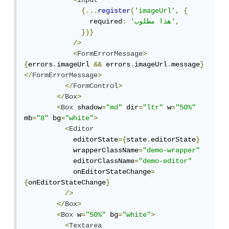
<
Input
{...
register
(
'imageUrl'
,
{
,
'هذا مطلوب'
:
                required
})}
/>
<
FormErrorMessage
>
{
errors
.
imageUrl 
&&
 errors
.
imageUrl
.
message
}
</
FormErrorMessage
>
</
FormControl
>
</
Box
>
<
Box
 shadow
=
"md"
 dir
=
"ltr"
 w
=
"50%"
mb
=
"8"
 bg
=
"white"
>
<
Editor
            editorState
={
state
.
editorState
}
            wrapperClassName
=
"demo-wrapper"
            editorClassName
=
"demo-editor"
            onEditorStateChange
=
{
onEditorStateChange
}
/>
</
Box
>
<
Box
 w
=
"50%"
 bg
=
"white"
>
<
Textarea