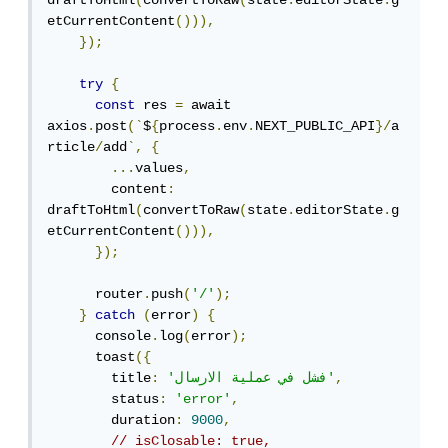
draftToHtml
(
convertToRaw
(
state
.
editorState
.
g
etCurrentContent
())),
});
try
{
const
 res 
=
 await 
axios
.
post
(`
$
{
process
.
env
.
NEXT_PUBLIC_API
}/
a
rticle
/
add
`,
{
...
values
,
        content
:
draftToHtml
(
convertToRaw
(
state
.
editorState
.
g
etCurrentContent
())),
});
      router
.
push
(
'/'
);
}
catch
(
error
)
{
      console
.
log
(
error
);
      toast
({
,
'فشل في عملية الارسال'
:
        title
        status
:
'error'
,
        duration
:
9000
,
// isClosable: true,