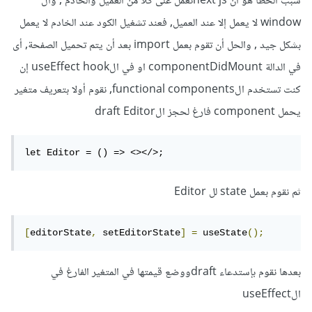
سبب الخطأ هو ان next jsتعمل على كلاً من العميل والخادم , وال
window لا يعمل إلا عند العميل, فعند تشغيل الكود عند الخادم لا يعمل
بشكل جيد , والحل أن تقوم بعمل import بعد أن يتم تحميل الصفحة, أى
في الدالة componentDidMount او في الuseEffect hook إن
كنت تستخدم الfunctional components, نقوم أولا بتعريف متغير
يحمل component فارغ لحجز الdraft Editor
let Editor = () => <></>;
ثم نقوم بعمل state لل Editor
[
editorState
,
 setEditorState
]
=
 useState
();
بعدها نقوم بإستدعاء draftووضع قيمتها في المتغير الفارغ في
الuseEffect