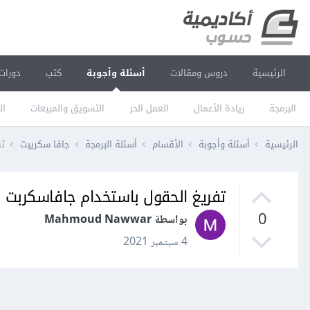
الرئيسية
دروس ومقالات
أسئلة وأجوبة
كتب
دورات
البرمجة
ريادة الأعمال
العمل الحر
التسويق والمبيعات
ال
الرئيسية
أسئلة وأجوبة
الأقسام
أسئلة البرمجة
جافا سكريبت
تف
تفريغ الحقول باستخدام جافاسكربت
0
بواسطة Mahmoud Nawwar
4 سبتمبر 2021