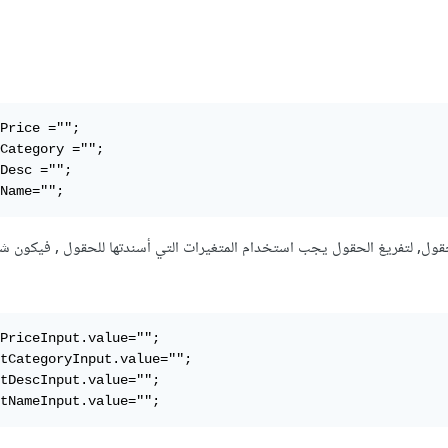
Price ="";

Category ="";

Desc ="";

Name="";
قول, لتفريغ الحقول يجب استخدام المتغيرات التي أسندتها للحقول , فيكون شك
PriceInput.value="";

tCategoryInput.value="";

tDescInput.value="";

tNameInput.value="";