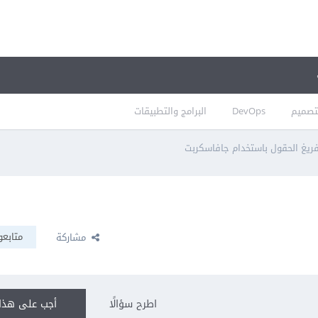
تصميم
DevOps
البرامج والتطبيقات
ريغ الحقول باستخدام جافاسكربت
متابعو
مشاركة
اطرح سؤالًا
أجب على هذا 