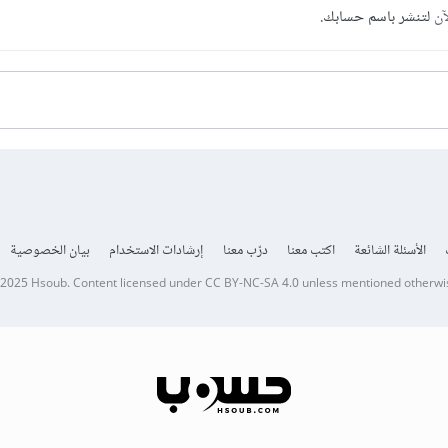
آن
لتنشر باسم حسابك.
الأسئلة الشائعة
اكتب معنا
درّب معنا
إرشادات الاستخدام
بيان الخصوصية
 2025
Hsoub
.
Content licensed under
CC BY-NC-SA 4.0
unless mentioned otherwi