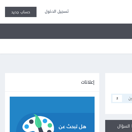
تسجيل الدخول
حساب جديد
إعلانات
ن
2
السؤال