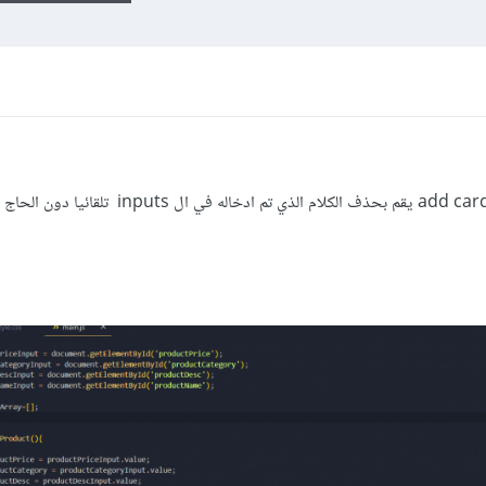
أريد عمل برنامج وعند الضغط على كلمة add card يقم بحذف الكلام الذي تم ادخاله في 