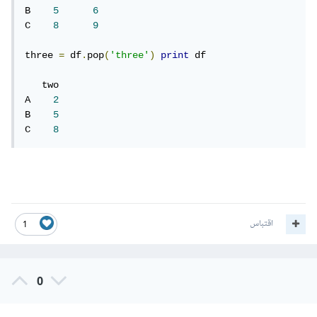
B    
5
6
C    
8
9
three 
=
 df
.
pop
(
'three'
)
print
 df

   two

A    
2
B    
5
C    
8
اقتباس
1
0