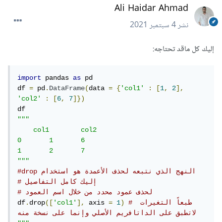
Ali Haidar Ahmad
نشر
4 سبتمبر 2021
إليك كل ماقد تحتاجه:
import
 pandas 
as
 pd

df 
=
 pd
.
DataFrame
(
data 
=
{
'col1'
:
[
1
,
2
],
'col2'
:
[
6
,
7
]})
"""

    col1 	col2

0 	1 	6

1 	2 	7

"""
#drop النهج الذي نتبعه لحذف الأعمدة هو استخدام 
# إليك كامل التفاصيل
# لحذف عمود محدد من خلال اسم العمود
# طبعاً التغيرات 
)
1
=
 axis 
],
'col1'
([
drop
.
df
لاتطبق على الداتافريم الأصلي وإنما على نسخة منه