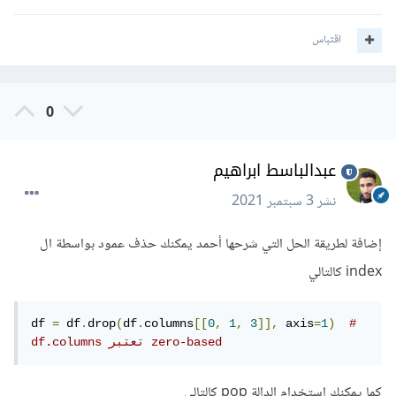
اقتباس
0
عبدالباسط ابراهيم
نشر
3 سبتمبر 2021
إضافة لطريقة الحل التي شرحها أحمد يمكنك حذف عمود بواسطة ال
index كالتالي
df 
=
 df
.
drop
(
df
.
columns
[[
0
,
1
,
3
]],
 axis
=
1
)
# 
df.columns تعتبر zero-based 
كما يمكنك استخدام الدالة pop كالتالي