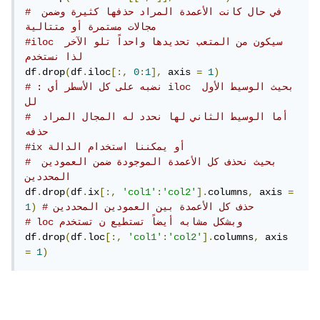
# في حال كانت الأعمدة المراد حذفها كثيرة وضمن 
مجالات مستمرة أو متتالية
#iloc سيكون من المتعب تحديدها واحداً تلو الآخر 
لذا نستخدم 
df
.
drop
(
df
.
iloc
[:,
0
:
1
],
 axis 
=
1
)
# : نضبه على كل الأسطر أي iloc بحيث الوسيط الأول 
لل 
# أما الوسيط الثاني لها نحدد له المجال المراد 
حذفه
#ix أو يمكننا استخدام الدالة 
# بحيث نحذف كل الأعمدة الموجودة ضمن العمودين 
المحددين
df
.
drop
(
df
.
ix
[:,
'col1'
:
'col2'
].
columns
,
 axis 
=
# حذف كل الأعمدة بين العمودين المحددين
)
1
# loc وبشكل مشابه أيضاً تستطيع ن تستخدم
df
.
drop
(
df
.
loc
[:,
'col1'
:
'col2'
].
columns
,
 axis 
=
1
)