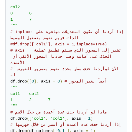
"""

col2

0 	6

1 	7

"""
# inplace إذا أردنا أن تكون التعديلات مباشرة على 
الداتافريم نقوم بتفعيل الوسيط 
#df.drop(['col1'], axis = 1,inplace=True)
# axis : تشير إلى المحور الذي سيتم تطبيق عملية 
الحذف على أساسه وهنا حددنا المحور الأفقي أي 
الأعمدة
# الآن لوأردنا حذف سطر محدد نقوم بتمرير الفهرس 
له
# أيضاً نغير المحور
)
0
=
 axis 
],
0
([
drop
.
df
"""

col1 	col2

1 	2 	7

"""
# ماذا لو أردنا حذف عدة أعمدة من خلال الاسم
df
.
drop
([
'col1'
,
'col2'
],
 axis 
=
1
)
# إذا أردنا حذف عدة أعمدة أو أسطر من خلال فهرسها
df
.
drop
(
df
.
columns
[[
0
,
1
]],
 axis 
=
1
)