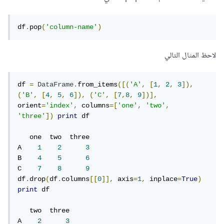
df
.
pop
(
'column-name'
)
لاحظ المثال التالي
df 
=
DataFrame
.
from_items
([(
'A'
,
[
1
,
2
,
3
]),
(
'B'
,
[
4
,
5
,
6
]),
(
'C'
,
[
7
,
8
,
9
])],
orient
=
'index'
,
 columns
=[
'one'
,
'two'
,
'three'
])
print
 df

   one  two  three

A    
1
2
3
B    
4
5
6
C    
7
8
9
df
.
drop
(
df
.
columns
[[
0
]],
 axis
=
1
,
 inplace
=
True
)
print
 df

   two  three

A    
2
3