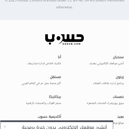
© 2025
Hsoub
.
Content licensed under
CC BY-NC-SA 4.0
unless mentioned
otherwise.