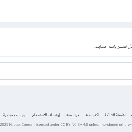
آن
لتنشر باسم حسابك.
الأسئلة الشائعة
اكتب معنا
درّب معنا
إرشادات الاستخدام
بيان الخصوصية
 2025
Hsoub
.
Content licensed under
CC BY-NC-SA 4.0
unless mentioned otherwi