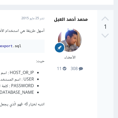
محمد أحمد العيل
نشر
25 مايو 2015
1
أسهل طريقة هي استخدام الأمر 
export
.
sql
الأعضاء
حيث:
11
308
HOST_OR_IP : اسم المستضيف أو عنوان IP الخادوم
USER : اسم المستخدم
PASSWORD : كلمة السّرّ
DATABASE_NAME : اسم قاعدة البيانات
انتبه لخيّار d- فهو الّذي يجعل الأمر يقتصر على مخطّط قاعدة البيانات.