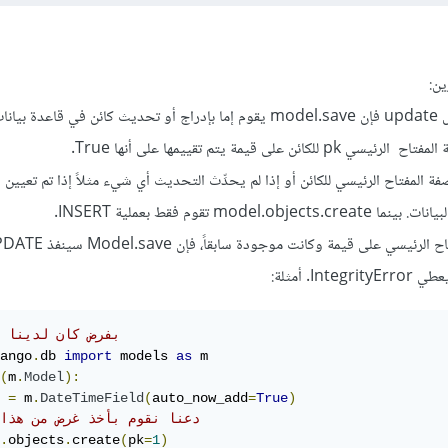
ين:
mo تقوم فقط بعملية INSERT.
# بفرض كان لدينا 
ango
.
db 
import
 models 
as
(
m
.
Model
):
 
=
 m
.
DateTimeField
(
auto_now_add
=
True
)
# دعنا نقوم بأخذ غرض من هذا
.
objects
.
create
(
pk
=
1
)