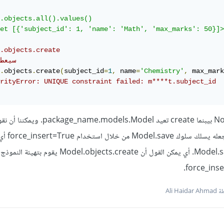
.objects.all().values()

et [{'subject_id': 1, 'name': 'Math', 'max_marks': 50}]>

.objects.create
# سيع
.
objects
.
create
(
subject_id
=
1
,
 name
=
'Chemistry'
,
 max_mark
rityError: UNIQUE constraint failed: m****t.subject_id
أيضاً Model.save تعيد None بيبنما create تعيد models.Model
من خلال create عن طريق جعله يسلك سلوك Model.save من خلال استخدام t=True
Model.save(force_insert=True). أي يمكن القول أن Model.objects.create يق
Ali Hai