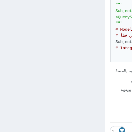
"""

Subject
<QueryS
"""
# Model
طي خطأ
Subject
# Integ
package_name.. ويمكننا أن نقوم بالحفظ
force_inser أي
وم بتهيئة النموذج ويقوم
1