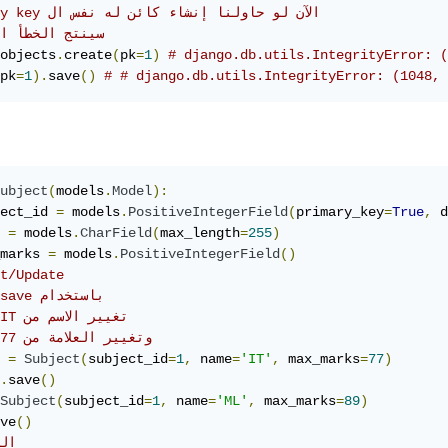
#primary key الآن لو حاولنا إنشاء كائن له نفس ال 
# سينتج الخطأ ا
objects
.
create
(
pk
=
1
)
# django.db.utils.IntegrityError: (
pk
=
1
).
save
()
# # django.db.utils.IntegrityError: (1048, 
ubject
(
models
.
Model
):
ect_id 
=
 models
.
PositiveIntegerField
(
primary_key
=
True
,
 d
 
=
 models
.
CharField
(
max_length
=
255
)
marks 
=
 models
.
PositiveIntegerField
()
t/Update 
#model.save باستخدام
#ML ل  IT تغيير الاسم من
# وتغيير العلامة من 77 ل 89
 
=
Subject
(
subject_id
=
1
,
 name
=
'IT'
,
 max_marks
=
77
)
.
save
()
Subject
(
subject_id
=
1
,
 name
=
'ML'
,
 max_marks
=
89
)
ve
()
# ا