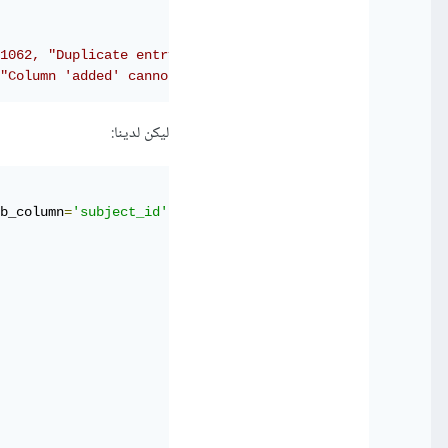
1062, "Duplicate entry '1' for key 'PRIMARY'")
"Column 'added' cannot be null")
ليكن لدينا:
b_column
=
'subject_id'
)