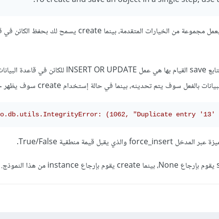
To create and save an object in a single step, use
أي أن التابع save يسمح لك بعمل مجموعة من الخيارات المتقدمة، بينما create يسمح لك بحفظ 
من المميزات التي يسمح لك التابع save القيام بها هي عمل NSERT OR UPDATE
لفعل سوف يتم تحديثه، بينما في حالة إستخدام create سوف يظهر خطأ كالتالي:
o.db.utils.IntegrityError: (1062, "Duplicate entry '13' 
ذي يقبل قيمة منطقية True/False.