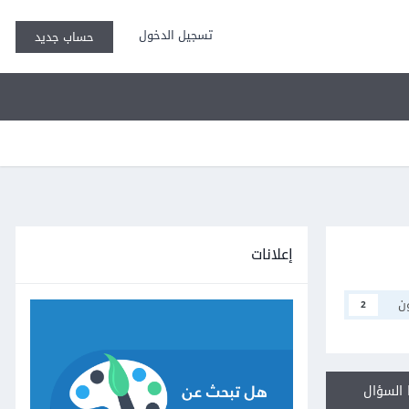
تسجيل الدخول
حساب جديد
إعلانات
ن
2
السؤال