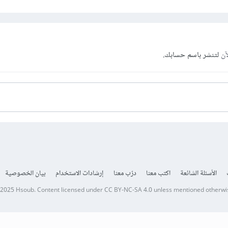
آن
لتنشر باسم حسابك.
الأسئلة الشائعة
اكتب معنا
درّب معنا
إرشادات الاستخدام
بيان الخصوصية
 2025
Hsoub
.
Content licensed under
CC BY-NC-SA 4.0
unless mentioned otherwi