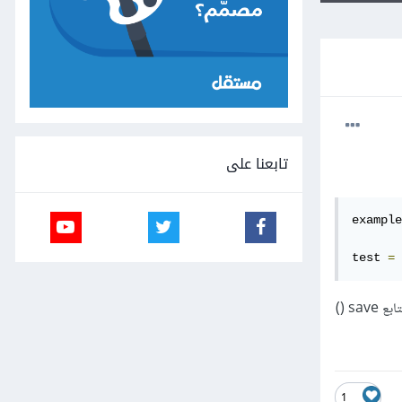
تابعنا على
example
test 
=
هل يقوم الثاني على الفور بإنشاء TestModel في قاعدة البيانات ، بينما بالنسبة لـ ExampleModel ، يجب استدعاء التابع save ()
1