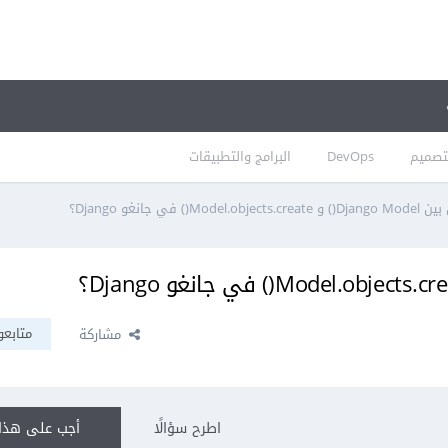
تصميم
DevOps
البرامج والتطبيقات
Model.o() في جانغو Django؟
متابعو
مشاركة
اطرح سؤالًا
أجب على هذا 