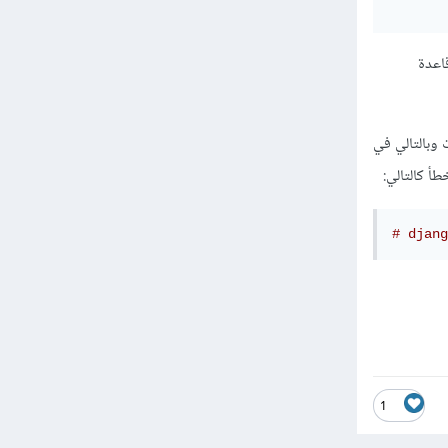
الكائن في قاعدة
I للكائن في قاعدة البيانات وبالتالي في
# djang
1