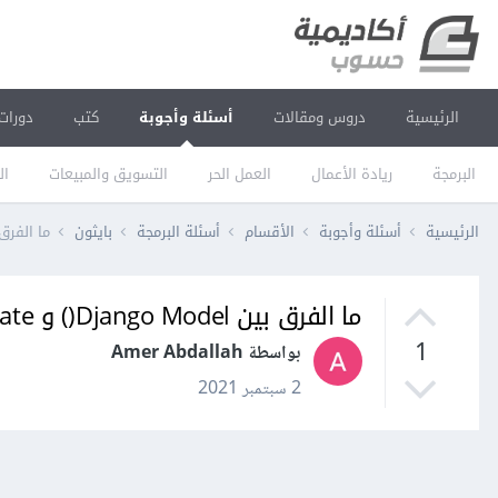
الرئيسية
دروس ومقالات
أسئلة وأجوبة
كتب
دورات
البرمجة
ريادة الأعمال
العمل الحر
التسويق والمبيعات
ال
الرئيسية
أسئلة وأجوبة
الأقسام
أسئلة البرمجة
بايثون
ما الفرق بين Django Model() و bjects.create
ما الفرق بين Django Model() و Model.objects.create() في جانغو Django؟
1
بواسطة Amer Abdallah
2 سبتمبر 2021