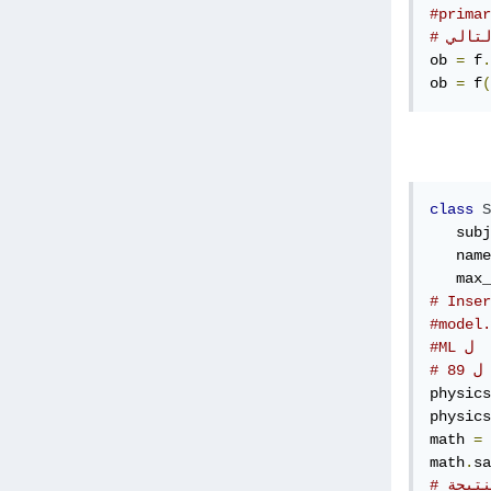
لتالي
ob 
=
 f
.
ob 
=
 f
(
class
S
   subj
   name
   max_
# Inser
physics
physics
math 
=
math
.
sa
لنتيجة