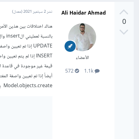
Ali Haidar Ahmad
نشر
2 سبتمبر 2021
(معدل)
0
هناك اختلافات بين هذين الأمر
بالنسبة لعمليتي الinsert وال update فإن model.save يقوم إما بإدراج أو تحديث كائن في قاعدة بيانات:
UPDATE إذا تم تعيين واصفة المفتاح الرئيسي pk للكائن على قيمة يتم تقييمها على أنها True.
الأعضاء
قيمة غير موجودة في قاعدة البيانات. بينما del.objects.create
572
1.1k
Model.objects.create يعطي IntegrityError. أمثلة: