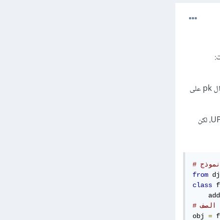
INSERT إذا لم يتم تعيين واصفة المفتاح الرئيسي للكائن أو إذا لم يحدِّث التحديث أي شيء مثلاً إذا تم تعيين ال pk على
أيضاً إذا تم تعيين واصفة المفتاح الرئيسي على قيمة وكانت موجودة سابقاً، فإن Model.save سينفذ UPDATE، لكن
نموذج
from
 dj
class
 f
    add
 الصف
obj 
=
 f