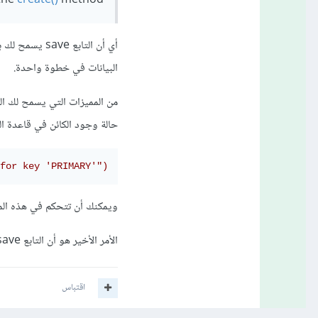
 the
create()
method.
البيانات في خطوة واحدة.
حالة وجود الكائن في قاعدة البيانات با
for key 'PRIMARY'")
ويمكنك أن تتحكم في هذه الميزة عبر المدخل force_insert وال
الأمر الأخير هو أن التابع save يقوم بإرجاع None، بينما create يقوم بإرجاع instance من هذا النموذج.
اقتباس