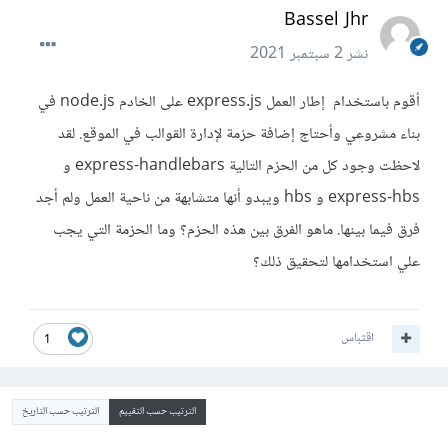
Bassel Jhr
نشر
2 سبتمبر 2021
أقوم باستخدام إطار العمل express.js على الخادم node.js في
بناء مشروعي وأحتاج إضافة حزمة لإدارة القوالب في الموقع. لقد
لاحظت وجود كل من الحزم التالية express-handlebars و
express-hbs و hbs ويبدو أنها متشابهة من ناحية العمل ولم أجد
فرق فيما بينها. ماهو الفرق بين هذه الحزم؟ وما الحزمة التي يجب
علي استخدامها لتحقيق ذلك؟
اقتباس
1
الترتيب حسب التقييم
الترتيب حسب التاريخ