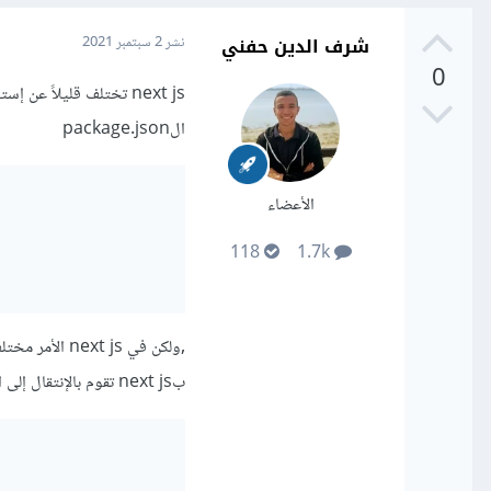
شرف الدين حفني
نشر
2 سبتمبر 2021
0
الpackage.json
الأعضاء
118
1.7k
بnext js تقوم بالإنتقال إلى الخادم الخارجى, يمكنك القيام بذلك بالتعديل على ملف الnext.js.config