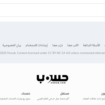
الأسئلة الشائعة
اكتب معنا
درّب معنا
إرشادات الاستخدام
بيان الخصوصية
 2025
Hsoub
.
Content licensed under
CC BY-NC-SA 4.0
unless mentioned otherwi