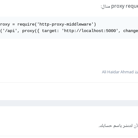
roxy = require('http-proxy-middleware')

('/api', proxy({ target: 'http://localhost:5000', change
Ali Hai
آن
لتنشر باسم حسابك.