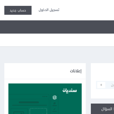
تسجيل الدخول
حساب جديد
إعلانات
ن
0
السؤال