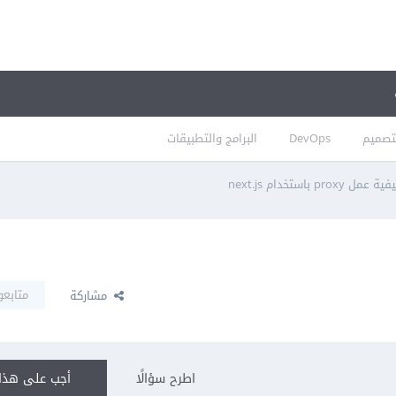
تصميم
DevOps
البرامج والتطبيقات
ة عمل proxy باستخدام next.js
متابعو
مشاركة
اطرح سؤالًا
أجب على هذا 