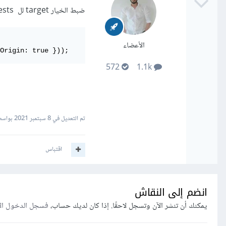
ضبط الخيار target لل proxy requests مثال:
الأعضاء
Origin: true }));
572
1.1k
تم التعديل في
8 سبتمبر 2021
بواسطة dar Ahmad
اقتباس
انضم إلى النقاش
يمكنك أن تنشر الآن وتسجل لاحقًا. إذا كان لديك حساب،
فسجل الدخول ال