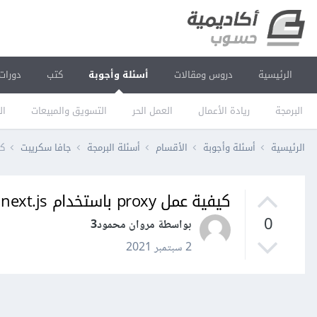
الرئيسية
دروس ومقالات
أسئلة وأجوبة
كتب
دورات
البرمجة
ريادة الأعمال
العمل الحر
التسويق والمبيعات
ال
الرئيسية
أسئلة وأجوبة
الأقسام
أسئلة البرمجة
جافا سكريبت
كيفي
كيفية عمل proxy باستخدام next.js
0
بواسطة مروان محمود3
2 سبتمبر 2021