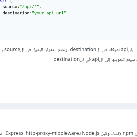
urn
[
    	source
:
"/api/*"
,
 destination
:
"your api url"
حيث تقوم بوضع الرابط ال
حاول استخدام هذه الحزمة من