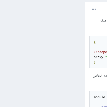
نها, في react كان بإمكانك فقط ان تضع الرابط للapi في ملف
{
///depe
proxy
:
"
}
أن تنتقل إلى الخادم الخاص
module
.