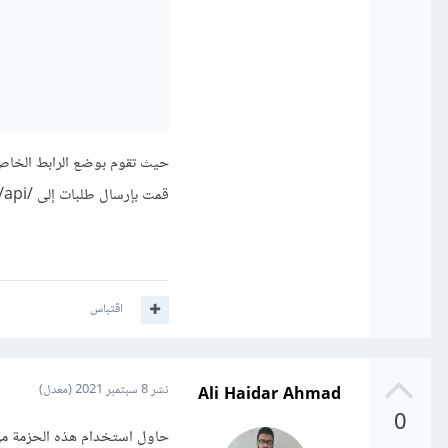
قمت بإرسال طلبات إلى /api/ سيتم تحويلها إلى الapi في الdestination
اقتباس
Ali Haidar Ahmad
نشر
8 سبتمبر 2021
(معدل)
0