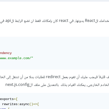
next js تختلف قليلاً عن إستخدامك للReact بدو
ndency
www.example.com/"
,ولكن في next js الأمر مختلف قليلاً فيجب عليك أن تقوم بعمل redirect للطلبات بدلا من 
exports
={
	rewrites
:
async
()=>{