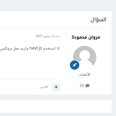
السؤال
مروان محمود3
نشر
2 سبتمبر 2021
انا استخدم next js واريد عمل بروكسى للباك اند ولكن عندما اقوم بانشائه فى الpackage.json لا يعمل
الأعضاء
50
اقتباس