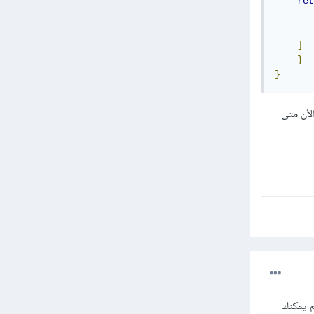
ret
       
]
}
}
خاص بالapi لديكك في الdestination وتضع العنوان البديل في الsource , الأن متى
 npm لإنشاء وكيل Node.js لـExpress: http-proxy-middleware، ثم يمكنك