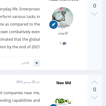
0
yday life. Enterprises
erform various tasks in
rate as compared to the
rown combatively even
الأعضاء
timated that the global
1
ion by the end of 2021.
اقتباس
Neo Md
نشر
28 ديسمبر 2022
0
ent companies near me,
anding capabilities and