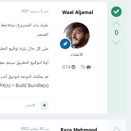
Wael Aljamal
نشر
2 سبتمبر 2021
0
المتجر،
على كل حال يلزم توقيع التطبيق app signing لعمل مفتاح 
الأعضاء
أولا لتوقيع التطبيق سيتم عمل
874
7k
ثم يمكنك التوجه لتوثيق أندر
APK(s) > Build Bundle(s) تحوي خطوات بناء النسخة للر
اقتباس
Raza Mehmood
نشر
30 نوفمبر 2022