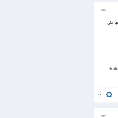
 build في شريط العنوان، تسمح لك بعمل نسخة APK أو ABB لرفعها على
Build Bu) /
1