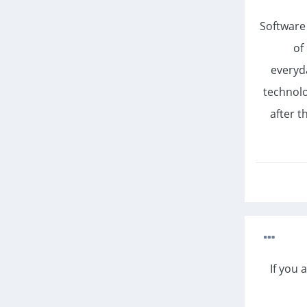
Software
of
everyda
technolo
after t
If you