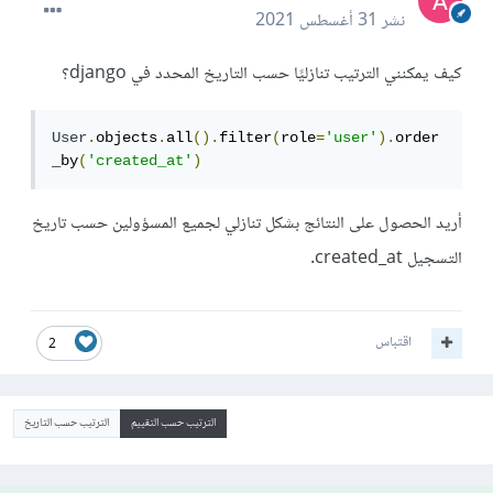
نشر
31 أغسطس 2021
كيف يمكنني الترتيب تنازليًا حسب التاريخ المحدد في django؟
User
.
objects
.
all
().
filter
(
role
=
'user'
).
order
_by
(
'created_at'
)
أريد الحصول على النتائج بشكل تنازلي لجميع المسؤولين حسب تاريخ
التسجيل created_at.
اقتباس
2
الترتيب حسب التقييم
الترتيب حسب التاريخ