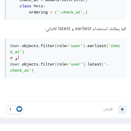
    check_at 
=
 models
.
DateField
()
class
Meta
:
        ordering 
=
(
'-check_at'
,)
كما يمكنك استخدام earliest و latest كالتالي:
User
.
objects
.
filter
(
role
=
'user'
).
earliest
(
'chec
k_at'
)
# أو 
User
.
objects
.
filter
(
role
=
'user'
).
latest
(
'-
check_at'
)
اقتباس
1