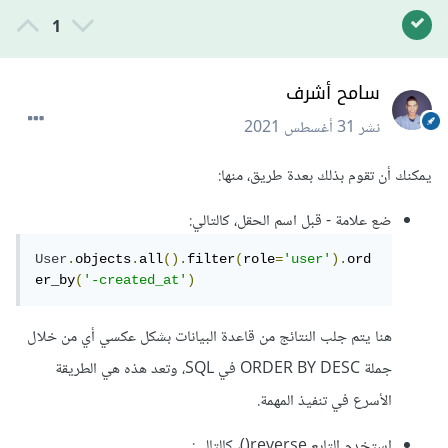
1
سامح أشرف
نشر
31 أغسطس 2021
يمكنك أن تقوم بذلك بعدة طريق، منها:
ضع علامة - قبل اسم الحقل، كالتالي:
User
.
objects
.
all
().
filter
(
role
=
'user'
).
ord
er_by
(
'-created_at'
)
هنا يتم جلب النتائج من قاعدة البيانات بشكل عكسي أي من خلال
جملة ORDER BY DESC في SQL، وتعد هذه هي الطريقة
الأسرع في تنفيذ المهمة.
إستخدم التابع reverse()، كالتالي: