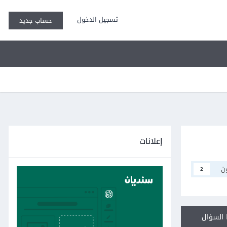
تسجيل الدخول
حساب جديد
إعلانات
ن
2
السؤال