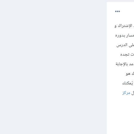
الإشتراك و
سار بدوره
لى الدرس
ات تجده
د بالإجابة
ك هو
يُمكنك
ال
مركز