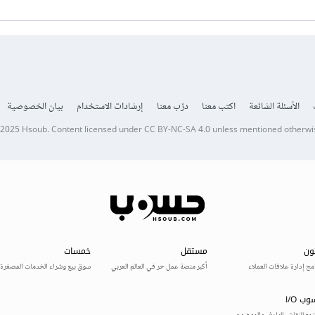
الأسئلة الشائعة
اكتب معنا
درّب معنا
إرشادات الاستخدام
بيان الخصوصية
 2025
Hsoub
.
Content licensed under
CC BY-NC-SA 4.0
unless mentioned otherwi