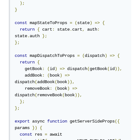
);
}
const
 mapStateToProps 
=
(
state
)
=>
{
return
{
 cart
:
 state
.
cart
,
 auth
:
state
.
auth 
};
};
const
 mapDispatchToProps 
=
(
dispatch
)
=>
{
return
{
    getBook
:
(
id
)
=>
 dispatch
(
getBook
(
id
)),
    addBook
:
(
book
)
=>
dispatch
(
addBook
(
book
)),
    removeBook
:
(
book
)
=>
dispatch
(
removeBook
(
book
)),
};
};
export
 async 
function
 getServerSideProps
({
params 
})
{
const
 res 
=
 await 