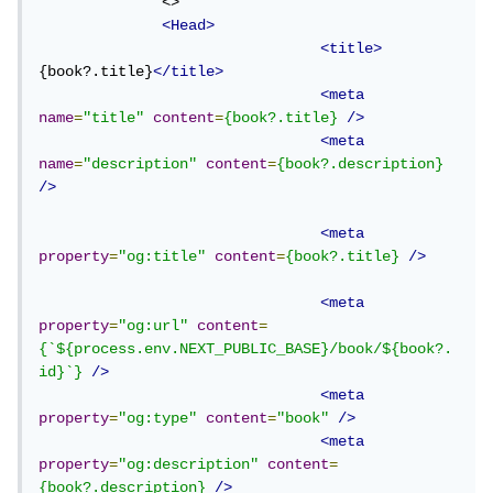
              <>

<Head>
<title>
{book?.title}
</title>
<meta
name
=
"title"
content
=
{book?.title}
/>
<meta
name
=
"description"
content
=
{book?.description}
/>
<meta
property
=
"og:title"
content
=
{book?.title}
/>
<meta
property
=
"og:url"
content
=
{`${process.env.NEXT_PUBLIC_BASE}/book/${book?.
id}`}
/>
<meta
property
=
"og:type"
content
=
"book"
/>
<meta
property
=
"og:description"
content
=
{book?.description}
/>