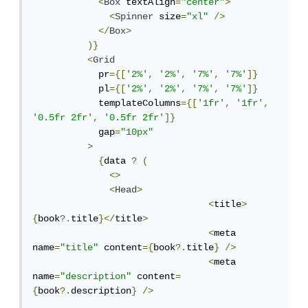
<
Box
 textAlign
=
"center"
>
<
Spinner
 size
=
"xl"
/>
</
Box
>
)}
<
Grid
            pr
={[
'2%'
,
'2%'
,
'7%'
,
'7%'
]}
            pl
={[
'2%'
,
'2%'
,
'7%'
,
'7%'
]}
            templateColumns
={[
'1fr'
,
'1fr'
,
'0.5fr 2fr'
,
'0.5fr 2fr'
]}
            gap
=
"10px"
>
{
data 
?
(
<>
<
Head
>
<
title
>
{
book
?.
title
}</
title
>
<
meta 
name
=
"title"
 content
={
book
?.
title
}
/>
<
meta 
name
=
"description"
 content
=
{
book
?.
description
}
/>