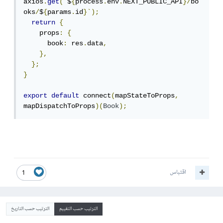
axios
.
get
(`
$
{
process
.
env
.
NEXT_PUBLIC_API
}/
bo
oks
/
$
{
params
.
id
}`);
return
{
    props
:
{
      book
:
 res
.
data
,
},
};
}
export
default
 connect
(
mapStateToProps
,
mapDispatchToProps
)(
Book
);
اقتباس
1
الترتيب حسب التقييم
الترتيب حسب التاريخ