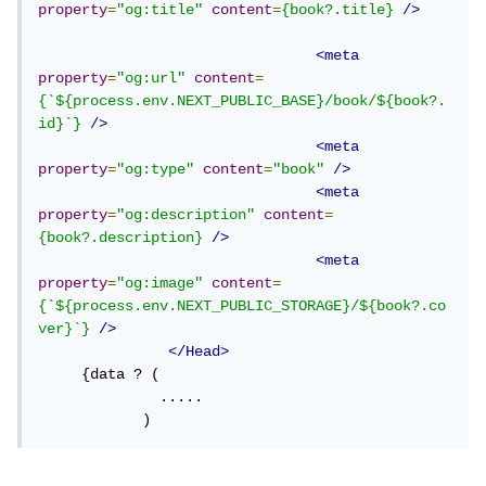
property
=
"og:title"
content
=
{book?.title}
/>
<meta
property
=
"og:url"
content
=
{`${process.env.NEXT_PUBLIC_BASE}/book/${book?.
id}`}
/>
<meta
property
=
"og:type"
content
=
"book"
/>
<meta
property
=
"og:description"
content
=
{book?.description}
/>
<meta
property
=
"og:image"
content
=
{`${process.env.NEXT_PUBLIC_STORAGE}/${book?.co
ver}`}
/>
</Head>
     {data ? (

              .....

            )