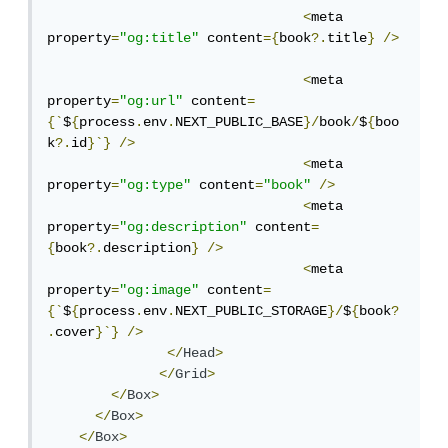
<
meta 
property
=
"og:title"
 content
={
book
?.
title
}
/>
<
meta 
property
=
"og:url"
 content
=
{`
$
{
process
.
env
.
NEXT_PUBLIC_BASE
}/
book
/
$
{
boo
k
?.
id
}`}
/>
<
meta 
property
=
"og:type"
 content
=
"book"
/>
<
meta 
property
=
"og:description"
 content
=
{
book
?.
description
}
/>
<
meta 
property
=
"og:image"
 content
=
{`
$
{
process
.
env
.
NEXT_PUBLIC_STORAGE
}/
$
{
book
?
.
cover
}`}
/>
</
Head
>
</
Grid
>
</
Box
>
</
Box
>
</
Box
>