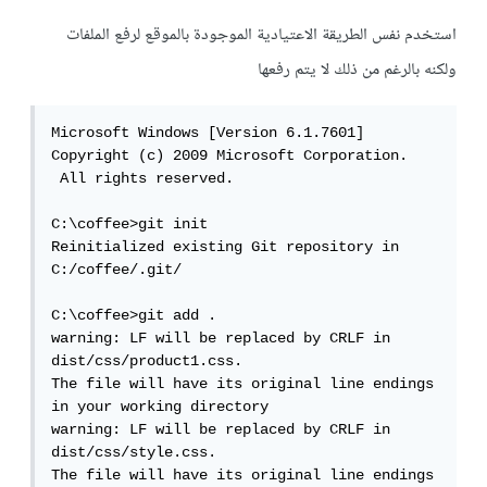
استخدم نفس الطريقة الاعتيادية الموجودة بالموقع لرفع الملفات
ولكنه بالرغم من ذلك لا يتم رفعها
Microsoft Windows [Version 6.1.7601]

Copyright (c) 2009 Microsoft Corporation. 
 All rights reserved.

C:\coffee>git init

Reinitialized existing Git repository in 
C:/coffee/.git/

C:\coffee>git add .

warning: LF will be replaced by CRLF in 
dist/css/product1.css.

The file will have its original line endings 
in your working directory

warning: LF will be replaced by CRLF in 
dist/css/style.css.

The file will have its original line endings 