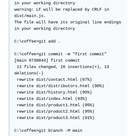
in your working directory

warning: LF will be replaced by CRLF in 
dist/main.js.

The file will have its original line endings 
in your working directory

C:\coffee>git add .

C:\coffee>git commit -m "first commit"

[main 9738844] first commit

 11 files changed, 16 insertions(+), 13 
deletions(-)

 rewrite dist/contact.html (67%)

 rewrite dist/distributors.html (90%)

 rewrite dist/history.html (95%)

 rewrite dist/index.html (93%)

 rewrite dist/product1.html (95%)

 rewrite dist/product2.html (95%)

 rewrite dist/product3.html (91%)

C:\coffee>git branch -M main
