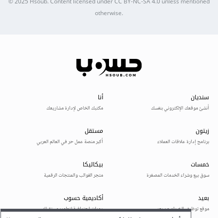
© 2025
Hsoub
.
Content licensed under
CC BY-NC-SA 4.0
unless mentioned
otherwise.