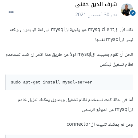
شرف الدين حفني
نشر
30 أغسطس 2021
ذلك لأن الmysqlclient هو واجهة للmysql في لغة البايثون , ولكنه
ليس الmysql نفسها
الحل أن تقوم بتثبيت الmysql اولاً عن طريق هذا الأمر إن كنت تستخدم
نظام تشغيل لينكس
أما في حالة كنت تستخدم نظام تشغيل ويندوز, يمكنك تنزيل خادم
الmysql من الموقع الرسمى
ومن ثم يمكنك تثبيت الconnector