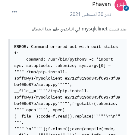
Phayan
نشر
30 أغسطس 2021
عند تثبيت mysqlclinet في البايثون ظهر هذا الخطاء
ERROR: Command errored out with exit status 
1:

     command: /usr/bin/python3 -c 'import 
sys, setuptools, tokenize; sys.argv[0] = 
'"'"'/tmp/pip-install-
soff0wys/mysqlclient_e2712f319bd345f69373f8a
be409e87e/setup.py'"'"'; 
__file__='"'"'/tmp/pip-install-
soff0wys/mysqlclient_e2712f319bd345f69373f8a
be409e87e/setup.py'"'"';f=getattr(tokenize, 
'"'"'open'"'"', open)
(__file__);code=f.read().replace('"'"'\r\n'"
'"', 
'"'"'\n'"'"');f.close();exec(compile(code, 