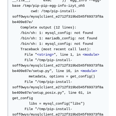
__file__, '"'"'exec'"'"'))' egg_info --egg-
base /tmp/pip-pip-egg-info-izyt_oh5

         cwd: /tmp/pip-install-
soff0wys/mysqlclient_e2712f319bd345f69373f8a
be409e87e/

    Complete output (12 lines):

    /bin/sh: 1: mysql_config: not found

    /bin/sh: 1: mariadb_config: not found

    /bin/sh: 1: mysql_config: not found

    Traceback (most recent call last):

      File "
<string>
", line 1, in 
<module>
      File "/tmp/pip-install-
soff0wys/mysqlclient_e2712f319bd345f69373f8a
be409e87e/setup.py", line 16, in 
<module>
        metadata, options = get_config()

      File "/tmp/pip-install-
soff0wys/mysqlclient_e2712f319bd345f69373f8a
be409e87e/setup_posix.py", line 61, in 
get_config

        libs = mysql_config("libs")

      File "/tmp/pip-install-
soff0wys/mysqlclient_e2712f319bd345f69373f8a