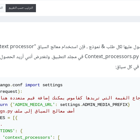
الترتيب حسب التقييم
ال
أفضل حل كالتالي.. ننشئ ملف Context_processors.py في مجلد التطبيق. ولنفترض أنني أري
ango
.
conf 
import
request
):
رجاع القيمة التي تريدها كقاموس يمكنك إضافة قيم متعددة هنا
urn
{
'ADMIN_MEDIA_URL'
:
 settings
.
ADMIN_MEDIA_PREFIX
}
#settings.py أضف معالج السياق إلى ملف
ES 
=
[{
.
TIONS'
:
{
'context_processors'
:
[