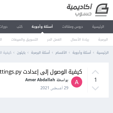
الرئيسية
دروس ومقالات
أسئلة وأجوبة
كتب
دورات
البرمجة
ريادة الأعمال
العمل الحر
التسويق والمبيعات
ال
الرئيسية
أسئلة وأجوبة
الأقسام
أسئلة البرمجة
بايثون
كيفية الوصول إلى إعد
كيفية الوصول إلى إعدادت settings.py في template في جانغو Django؟
1
بواسطة Amer Abdallah
29 أغسطس 2021