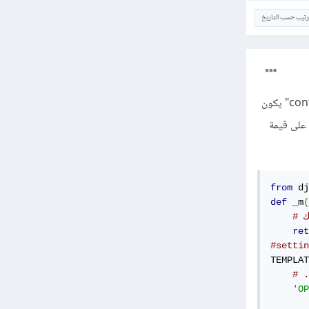
ترتيب حسب التاريخ
إذا كانت قيمة ترغب في الحصول عليها لكل طلب & نموذج ، فإن استخدام معالج السياق "context processor" يكون
د الحصول على قيمة
from
 dj
def
 _m
(
ك
ret
TEMPLAT
# .
'OP