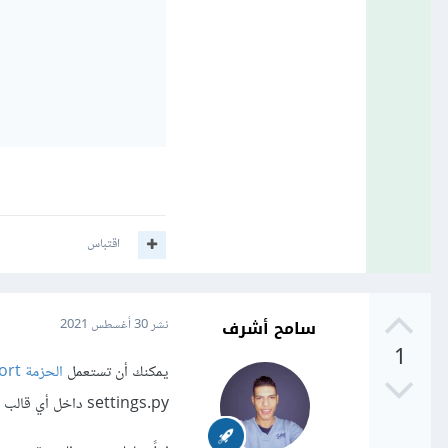
اقتباس
سامح أشرف
نشر
30 أغسطس 2021
1
يمكنك أن تستعمل
الحزمة django-settings-export
settings.py داخل أي قالب template بشكل سهل للغاية.