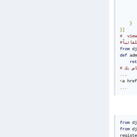
}
}]
from
 dj
def
 adm
ret
اص بك
...
<
a href
...
from
 dj
from
 dj
registe