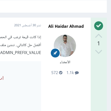
Ali Haidar Ahmad
نشر
30 أغسطس 2021
1
ADMIN_PREFIX_VALUE في كل سياق:
الأعضاء
572
1.1k
# إ