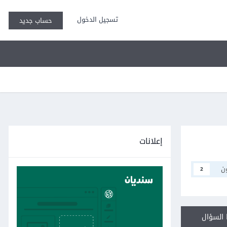
تسجيل الدخول
حساب جديد
إعلانات
ن
2
السؤال