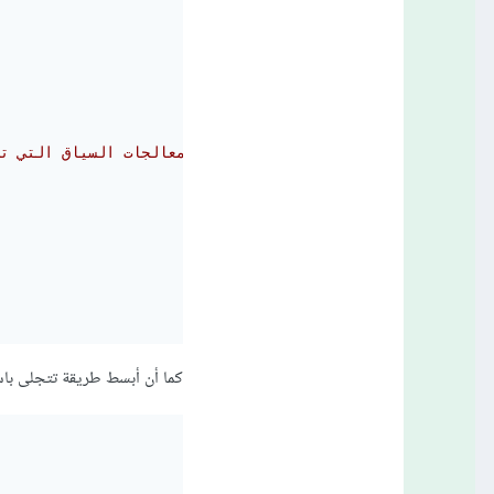
#بهذا تلقائياً render shortcut الخاص بك لإضافة معالجات السياق التي تريدها ضمن القالب الذي تريده. يقوم 
كما أن أبسط طريقة تتجلى باستخدام plate tag