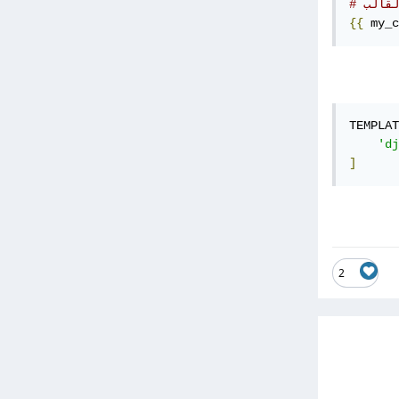
القالب
{{
 my_c
TEMPLAT
'dj
]
2