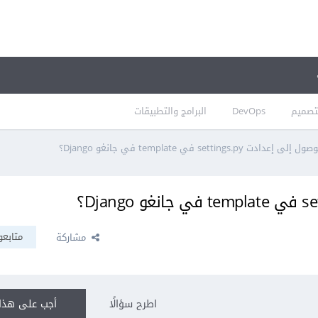
تصميم
DevOps
البرامج والتطبيقات
ادت settings.py في template في جانغو Django؟
متابعو
مشاركة
اطرح سؤالًا
أجب على هذا 