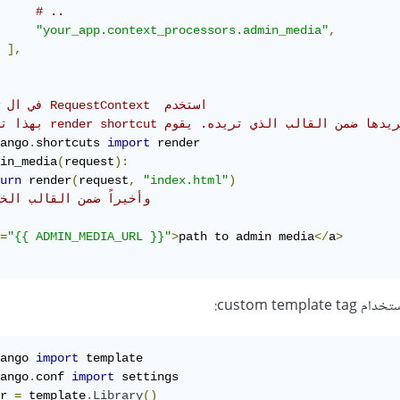
# ..
"your_app.context_processors.admin_media"
,
],
#  view في ال RequestContext  استخدم
ango
.
shortcuts 
import
in_media
(
request
):
urn
 render
(
request
,
"index.html"
)
# وأخيراً ضمن القالب الخ
=
"{{ ADMIN_MEDIA_URL }}"
>
path to admin media
</
a
>
custom tem:
ango 
import
ango
.
conf 
import
 settings

r 
=
 template
.
Library
()