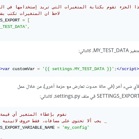
هذا الجزء تقوم بكتابة المتغيرات التي تريد إستخدامها في ال
# لاحظ ان المتغيرات تكتب بش
S_EXPORT 
=
[
_TEST_DATA'
,
كالتالي:
>
var
 customVar 
=
'{{ settings.MY_TEST_DATA }}'
;
</script>
يمكنك تغير كلمة settings لأي شيء آخر (في حالة حدوث تعارض مع حزمة أخرى)، من خلال عمل
# نقوم بإعطاء المتغير أي قيمة
# يجب ألا تحتوي على مسافات، فقط حروف لاتينية وعلامة _
S_EXPORT_VARIABLE_NAME 
=
'my_config'