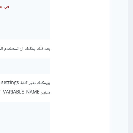
# في 
بعد ذلك يمكنك ان تستخدم المتغير MY_TEST_DATA، 
و
متغير SETTINGS_EXPORT_VARIABLE_NAME في ملف settings.py، كالتالي: