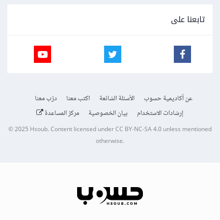
تابعنا على
عن أكاديمية حسوب
الأسئلة الشائعة
اكتب معنا
درّب معنا
إرشادات الاستخدام
بيان الخصوصية
مركز المساعدة
© 2025
Hsoub
.
Content licensed under
CC BY-NC-SA 4.0
unless mentioned
otherwise.