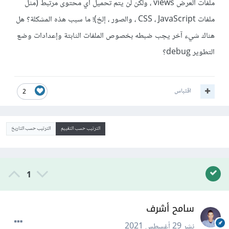
ملفات العرض views ، ولكن لن يتم تحميل أي محتوى مرتبط (مثل
ملفات CSS ، JavaScript ، والصور ، إلخ)! ما سبب هذه المشكلة؟ هل
هناك شيء آخر يجب ضبطه بخصوص الملفات الثابتة وإعدادات وضع
التطوير debug؟
اقتباس
2
الترتيب حسب التقييم
الترتيب حسب التاريخ
1
سامح أشرف
نشر
29 أغسطس 2021