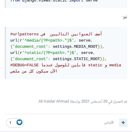
from
 django
.
views
.
static 
import
 serve 
ثم:
#urlpatterns أضف العنوانين التاليين  في
url
(
r
'^media/(?P<path>.*)$'
,
 serve
,
{
'document_root'
:
 settings
.
MEDIA_ROOT
}),
url
(
r
'^static/(?P<path>.*)$'
,
 serve
,
{
'document_root'
:
 settings
.
STATIC_ROOT
}),
#DEBUG=FALSE قابلين للوصول عندما static و media 
الآن سيكون كل من ملفي 
تم التعديل في
29 أغسطس 2021
بواسطة Ali Haidar Ahmad
اقتباس
1