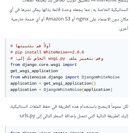
يسمح WhiteNoise لتطبيق الويب الخاص بك بخدمة الملفات
الستاتيكية الخاصة به ، مما يجعله وحدة قائمة بذاتها يمكن نشرها في أي
مكان دون الاعتماد على nginx أو Amazon S3 أو أي خدمة خارجية
أخرى:
# أولاُ قم بتثبيتها
# pip install WhiteNoise==2.0.6
# :الخاص بك إلى wsgi.py  وقم بتغيير ملف
from
 django
.
core
.
wsgi 
import
from
 whitenoise
.
django 
import
DjangoWhiteNoise
application 
=
 get_wsgi_application
()
application 
=
DjangoWhiteNoise
(
application
)
لكن عموماً لاينصح باستخدام هذه الطريقة في حفظ الملفات الستاتيكية،
إليك الطريقة التالية التي تتمثل بإضافة السطر التالي إلى urls.py: