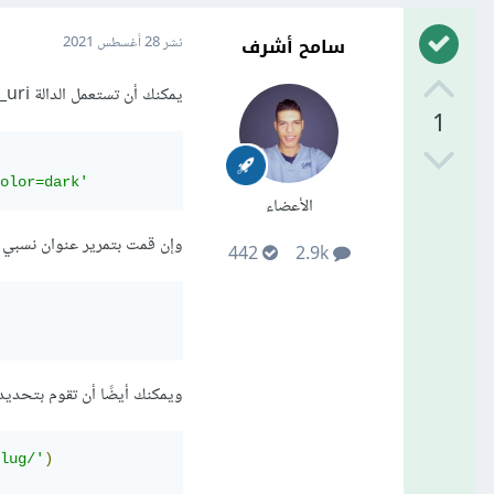
سامح أشرف
نشر
28 أغسطس 2021
يمكنك أن تستعمل الدالة build_absolute_uri() للحصول على عنوان URL المطلق للصفحة الحالية، كالتالي:
1
olor=dark'
الأعضاء
وإن قمت بتمرير عنوان نسبي relative، سوف تعيد الدالة العنوان المطلق absolute URL، كالتالي
442
2.9k
ويمكنك أيضًا أن تقوم بتحديد النطاق main
lug/'
)