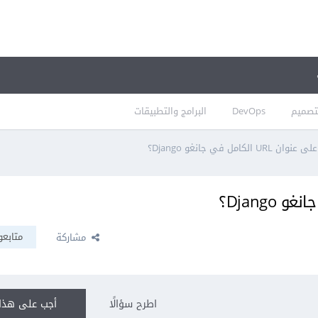
تصميم
DevOps
البرامج والتطبيقات
U الكامل في جانغو Django؟
متابعو
مشاركة
اطرح سؤالًا
أجب على هذا 