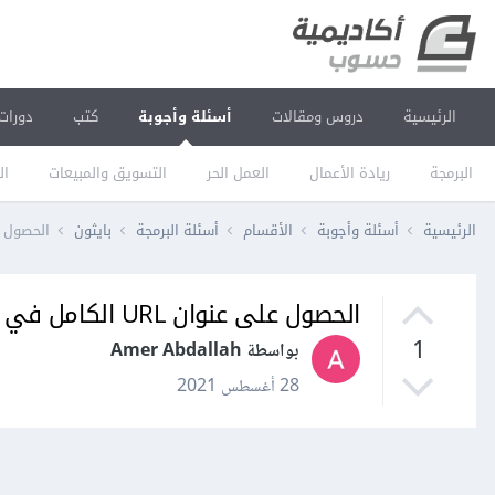
الرئيسية
دروس ومقالات
أسئلة وأجوبة
كتب
دورات
البرمجة
ريادة الأعمال
العمل الحر
التسويق والمبيعات
ال
الرئيسية
أسئلة وأجوبة
الأقسام
أسئلة البرمجة
بايثون
الحصول على عنوان RL
الحصول على عنوان URL الكامل في جانغو Django؟
1
بواسطة Amer Abdallah
28 أغسطس 2021