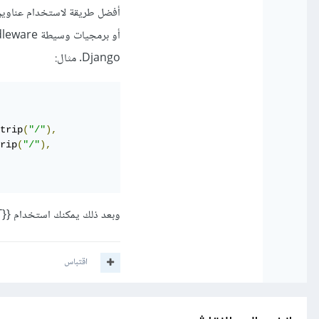
Django. مثال:
trip
(
"/"
),
rip
(
"/"
),
وبعد ذلك يمكنك استخدام {{ABSOLUTE_ROOT}} في أي مكان تريد فيه نموذج django.
اقتباس