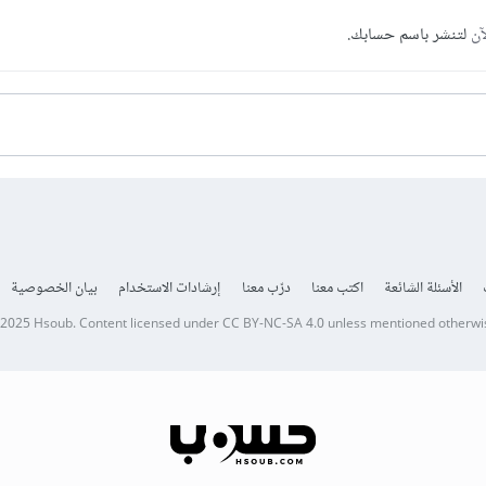
آن
لتنشر باسم حسابك.
الأسئلة الشائعة
اكتب معنا
درّب معنا
إرشادات الاستخدام
بيان الخصوصية
 2025
Hsoub
.
Content licensed under
CC BY-NC-SA 4.0
unless mentioned otherwi