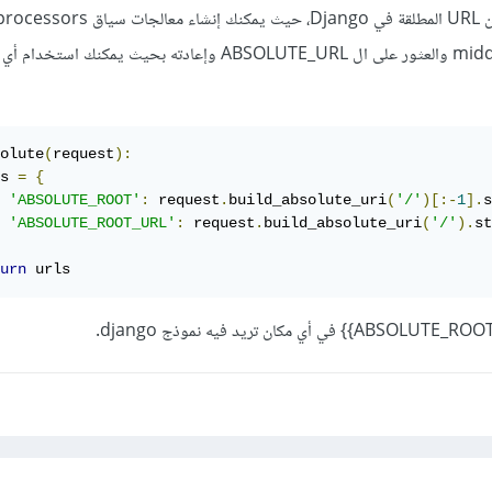
أفضل طريقة لاستخدام عناوين URL المطلقة في Django، حيث
أو برمجيات وسيطة middleware والعثور على ال ABSOLUTE_URL وإعادته بحيث يمكنك 
olute
(
request
):
s 
=
{
'ABSOLUTE_ROOT'
:
 request
.
build_absolute_uri
(
'/'
)[:-
1
].
s
'ABSOLUTE_ROOT_URL'
:
 request
.
build_absolute_uri
(
'/'
).
st
urn
 urls