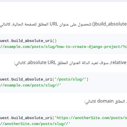
uest
.
build_absolute_uri
()
//example.com/posts/slug/how-to-create-django-project/?c
:
uest
.
build_absolute_uri
(
'/posts/slug/'
)
//example.com/posts/slug//'
do كالتالي:
uest
.
build_absolute_uri
(
'https://anotherSite.com/posts/s
//anotherSite.com/posts/slug//'