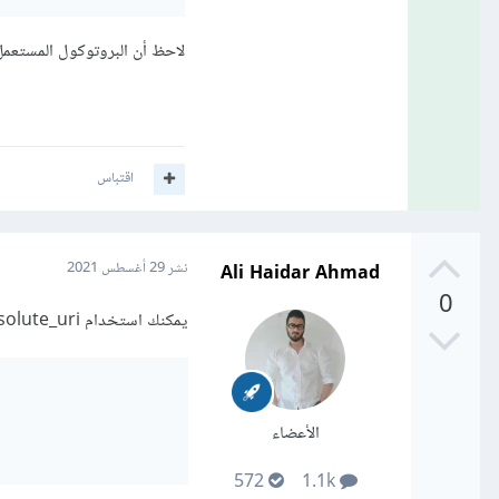
لاحظ أن البروتوكول المستعمل هو 
اقتباس
Ali Haidar Ahmad
نشر
29 أغسطس 2021
0
يمكنك استخدام request.build_absolute_uri للقيام بذلك:
الأعضاء
572
1.1k