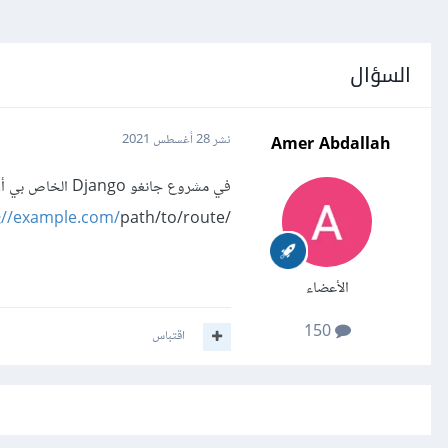
السؤال
Amer Abdallah
نشر
28 أغسطس 2021
/
path/to/route)، كيف أقوم بذلك بإستخدام التابع request؟
://example.com/
الأعضاء
150
اقتباس