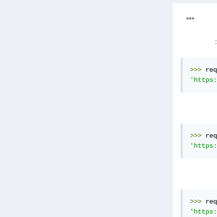
>>>
 req
'https:
>>>
 req
'https:
>>>
 req
'https: