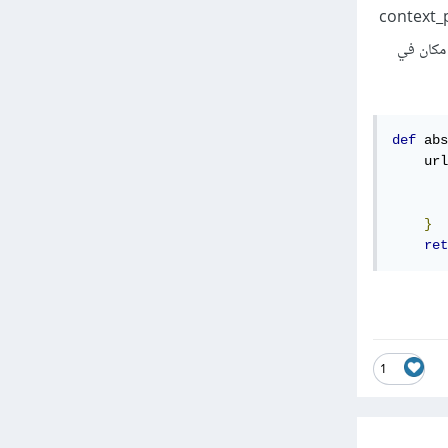
 يمكنك إنشاء معالجات سياق context_processors
استخدام أي مكان في
def
 abs
    url
}
ret
1